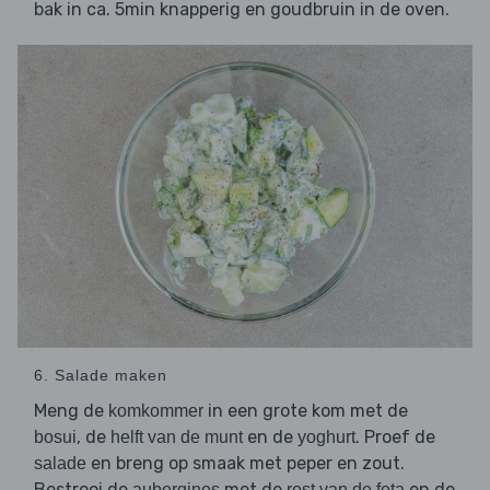
bak in ca. 5min knapperig en goudbruin in de oven.
6. Salade maken
Meng de
in een grote kom met de
komkommer
, de
en de
. Proef de
bosui
helft van de munt
yoghurt
en breng op smaak met peper en zout.
salade
Bestrooi de
met de
en de
aubergines
rest van de feta