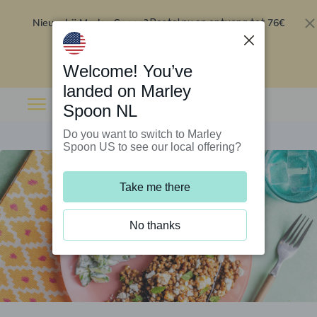
Nieuw bij Marley Spoon?
76€
Bestel nu en ontvang tot
korting op je eerste 5 boxen
.
Inwisselen
Welcome! You’ve
landed on Marley
Spoon NL
Do you want to switch to Marley
Spoon US to see our local offering?
Take me there
No thanks