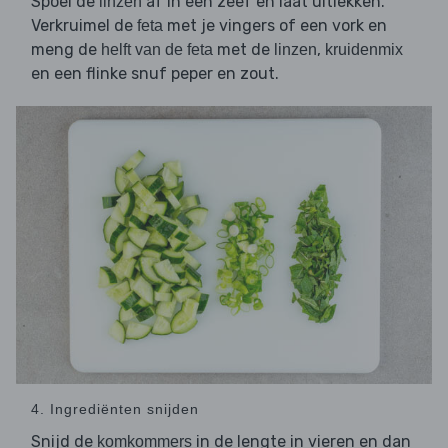
Spoel de
af in een zeef en laat uitlekken.
linzen
Verkruimel de
met je vingers of een vork en
feta
meng de
met de
,
helft van de feta
linzen
kruidenmix
en een flinke snuf peper en zout.
4. Ingrediënten snijden
Snijd de
in de lengte in vieren en dan
komkommers