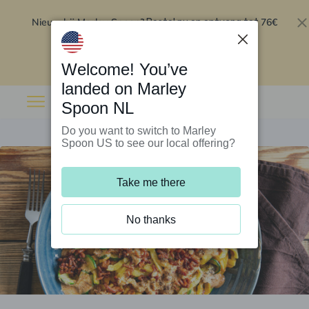
Nieuw bij Marley Spoon?
76€
Bestel nu en ontvang tot
korting op je eerste 5 boxen
.
Inwisselen
Welcome! You’ve
landed on Marley
Spoon NL
Do you want to switch to Marley
Spoon US to see our local offering?
Take me there
No thanks