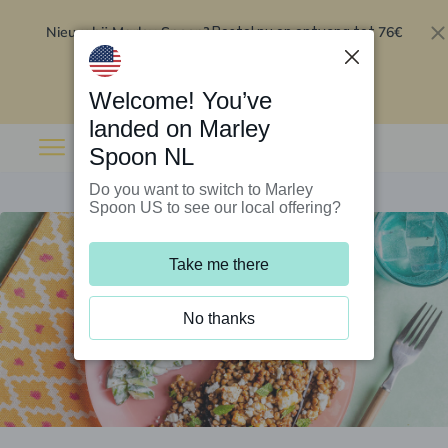
Nieuw bij Marley Spoon?
76€
Bestel nu en ontvang tot
korting op je eerste 5 boxen
.
Inwisselen
Welcome! You’ve
landed on Marley
Spoon NL
Do you want to switch to Marley
Spoon US to see our local offering?
Take me there
No thanks