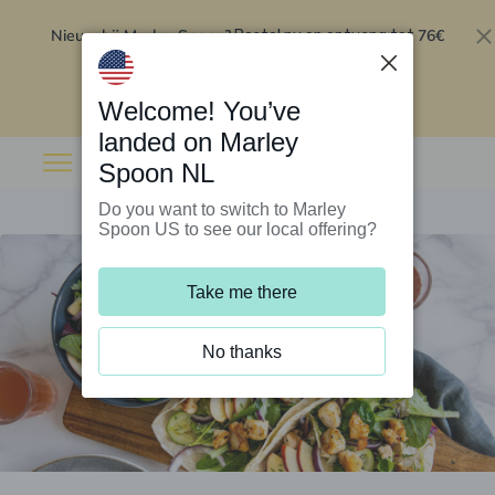
Nieuw bij Marley Spoon?
76€
Bestel nu en ontvang tot
korting op je eerste 5 boxen
.
Inwisselen
Welcome! You’ve
landed on Marley
Spoon NL
Do you want to switch to Marley
Spoon US to see our local offering?
Take me there
No thanks