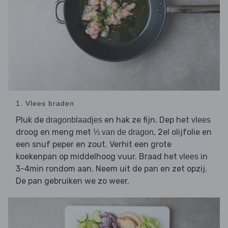
1. Vlees braden
Pluk de
en hak ze fijn. Dep het
dragonblaadjes
vlees
droog en meng met
, 2el olijfolie en
⅓ van de dragon
een snuf peper en zout. Verhit een grote
koekenpan op middelhoog vuur. Braad het
in
vlees
3-4min rondom aan. Neem uit de pan en zet opzij.
De pan gebruiken we zo weer.