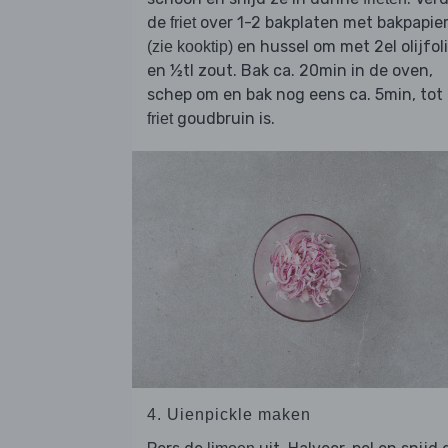
de
over 1-2 bakplaten met bakpapie
friet
en hussel om met 2el olijfol
(zie kooktip)
en ½tl zout. Bak ca. 20min in de oven,
schep om en bak nog eens ca. 5min, tot
goudbruin is.
friet
4. Uienpickle maken