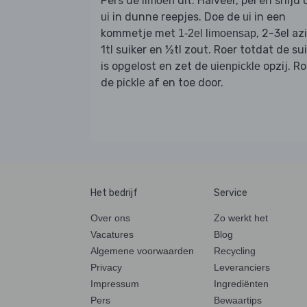
Pers de
uit. Halveer, pel en snijd 
limoen
in dunne reepjes. Doe de
in een
ui
ui
kommetje met
, 2-3el azi
1-2el limoensap
1tl suiker en ½tl zout. Roer totdat de su
is opgelost en zet de
opzij. Ro
uienpickle
de
af en toe door.
pickle
Het bedrijf
Service
Over ons
Zo werkt het
Vacatures
Blog
Algemene voorwaarden
Recycling
Privacy
Leveranciers
Impressum
Ingrediënten
Pers
Bewaartips