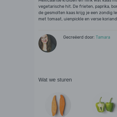
Mexicaanse kruiden en flink wat kaas m
vegetarische hit. De frieten, paprika, 
de gesmolten kaas krijg je een zondig l
met tomaat, uienpickle en verse koriand
Gecreëerd door:
Tamara
Wat we sturen