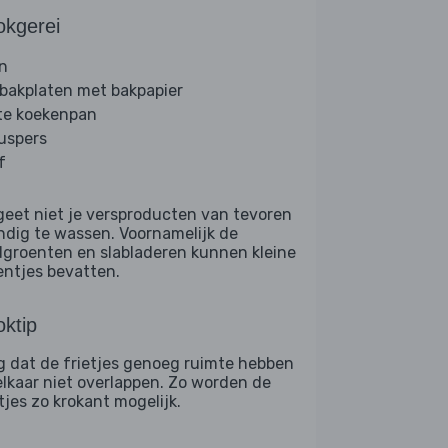
okgerei
n
 bakplaten met bakpapier
te koekenpan
ruspers
f
geet niet je versproducten van tevoren
ndig te wassen. Voornamelijk de
dgroenten en slabladeren kunnen kleine
entjes bevatten.
ktip
g dat de frietjes genoeg ruimte hebben
elkaar niet overlappen. Zo worden de
tjes zo krokant mogelijk.