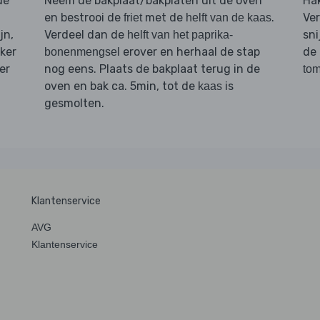
de
Neem de bakplaat/bakplaten uit de oven
Ha
en bestrooi de
met de
.
Ver
friet
helft van de kaas
jn,
Verdeel dan de
sni
helft van het paprika-
iker
erover en herhaal de stap
de
bonenmengsel
er
nog eens. Plaats de bakplaat terug in de
tom
oven en bak ca. 5min, tot de
is
kaas
gesmolten.
Klantenservice
AVG
Klantenservice