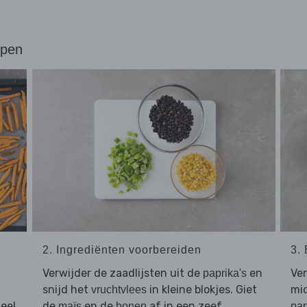
ppen
2. Ingrediënten voorbereiden
3.
Verwijder de zaadlijsten uit de
en
Ver
paprika's
snijd het
in kleine blokjes. Giet
mid
vruchtvlees
deel
de
en de
af in een zeef.
maïs
bonen
pap