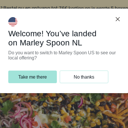
?
76€ korting op je eerste 5 boxen
Bestel nu en ontvang tot
t
Klantenservice
Welcome! You’ve landed
on Marley Spoon NL
Do you want to switch to Marley Spoon US to see our
local offering?
Take me there
No thanks