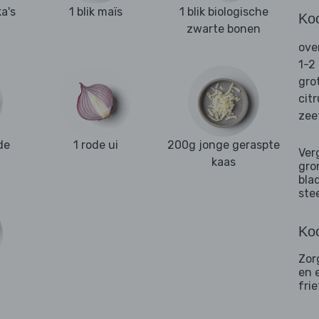
a's
1 blik maïs
1 blik biologische
Ko
zwarte bonen
ove
1-2
gro
cit
zee
de
1 rode ui
200g jonge geraspte
Ver
kaas
gro
bla
ste
Koo
Zor
en 
frie