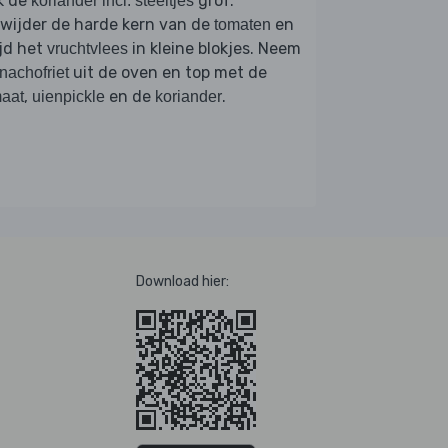
k de
grof.
koriander incl. steeltjes
wijder de harde kern van de
en
tomaten
jd het
in kleine blokjes. Neem
vruchtvlees
uit de oven en top met de
nachofriet
,
en de
.
aat
uienpickle
koriander
Download hier: