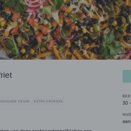
riet
BER
GEZONDE KEUZE
EXTRA GROENTE
30 
NIV
een