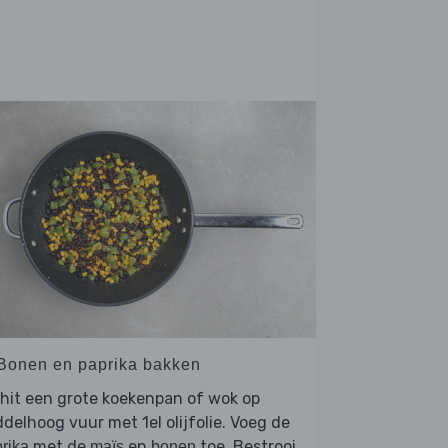
 Bonen en paprika bakken
hit een grote koekenpan of wok op
delhoog vuur met 1el olijfolie. Voeg de
met de
en
toe. Bestrooi
rika
maïs
bonen