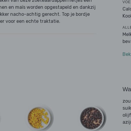
aken van deze zoeteaardappelfrietjes een
VOE
bonen en maïs worden opgestapeld en dankzij
Cal
ekker nacho-achtig gerecht. Top je bordje
Koo
er voor een echte traktatie.
ALL
Mel
bev
Bek
Wat
zou
sui
olij
azi