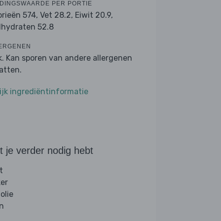
DINGSWAARDE PER PORTIE
orieën 574,
Vet 28.2,
Eiwit 20.9,
lhydraten 52.8
ERGENEN
k. Kan sporen van andere allergenen
atten.
ijk ingrediëntinformatie
 je verder nodig hebt
t
ker
folie
jn