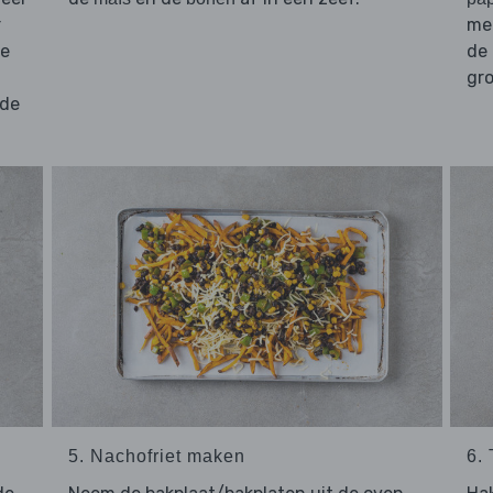
r
me
ie
de
gro
 de
5. Nachofriet maken
6.