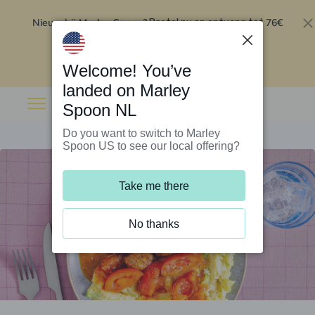
Nieuw bij Marley Spoon?
76€
Bestel nu en ontvang tot
korting op je eerste 5 boxen
.
Inwisselen
Welcome! You’ve
landed on Marley
Spoon NL
Do you want to switch to Marley
Spoon US to see our local offering?
Take me there
No thanks