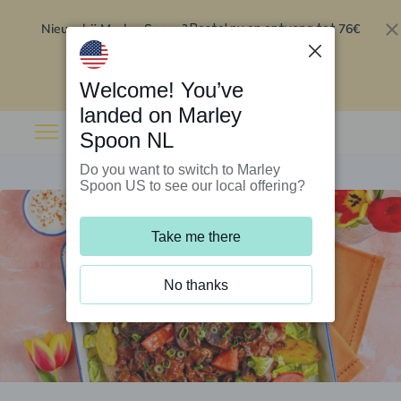
Nieuw bij Marley Spoon?
76€
Bestel nu en ontvang tot
korting op je eerste 5 boxen
.
Inwisselen
Welcome! You’ve
landed on Marley
Spoon NL
Do you want to switch to Marley
Spoon US to see our local offering?
Take me there
No thanks