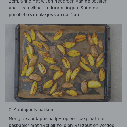
2cm. Snijd het
en het
van de
wit
groen
bosuien
apart van elkaar in dunne ringen. Snijd de
in plakjes van ca. 1cm.
portobello's
2. Aardappels bakken
Meng de
op een bakplaat met
aardappelpartjes
bakpapier met 1½el olijfolie en ½tl zout en verdeel