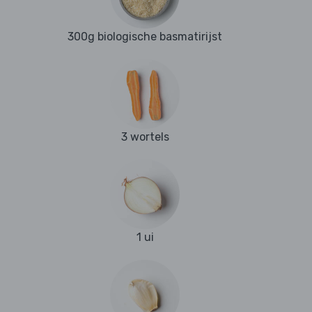
300g biologische basmatirijst
3 wortels
1 ui