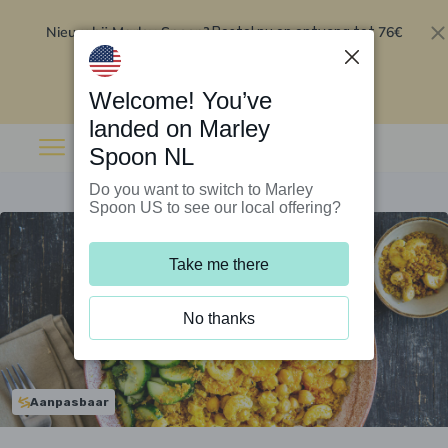
Nieuw bij Marley Spoon?
76€
Bestel nu en ontvang tot
korting op je eerste 5 boxen
.
Inwisselen
Welcome! You’ve
landed on Marley
Spoon NL
Do you want to switch to Marley
Spoon US to see our local offering?
Take me there
No thanks
Aanpasbaar