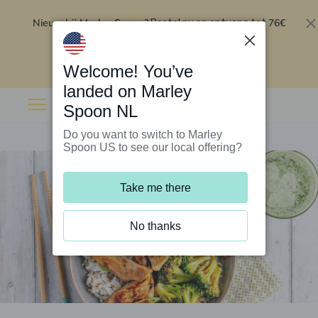
Nieuw bij Marley Spoon?
76€
Bestel nu en ontvang tot
korting op je eerste 5 boxen
.
Inwisselen
Welcome! You’ve
landed on Marley
Spoon NL
Do you want to switch to Marley
Spoon US to see our local offering?
Take me there
No thanks