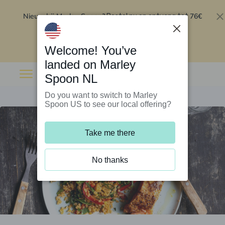
Nieuw bij Marley Spoon?
76€
Bestel nu en ontvang tot
korting op je eerste 5 boxen
.
Inwisselen
Welcome! You’ve
landed on Marley
Spoon NL
Do you want to switch to Marley
Spoon US to see our local offering?
Take me there
No thanks