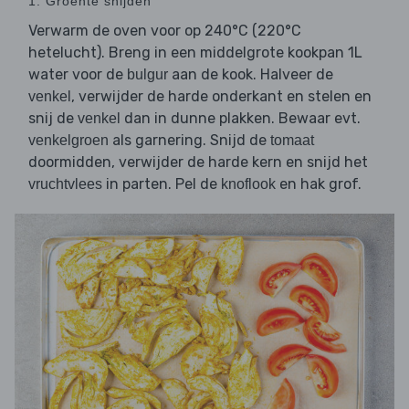
1. Groente snijden
Verwarm de oven voor op 240°C (220°C
hetelucht). Breng in een middelgrote kookpan 1L
water voor de
aan de kook. Halveer de
bulgur
, verwijder de harde onderkant en stelen en
venkel
snij de
dan in dunne plakken. Bewaar evt.
venkel
als garnering. Snijd de
venkelgroen
tomaat
doormidden, verwijder de harde kern en snijd het
in parten. Pel de
en hak grof.
vruchtvlees
knoflook