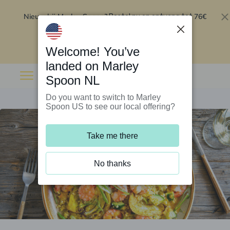
Nieuw bij Marley Spoon?
76€
Bestel nu en ontvang tot
korting op je eerste 5 boxen
.
Inwisselen
Welcome! You’ve
landed on Marley
Spoon NL
Do you want to switch to Marley
Spoon US to see our local offering?
Take me there
No thanks