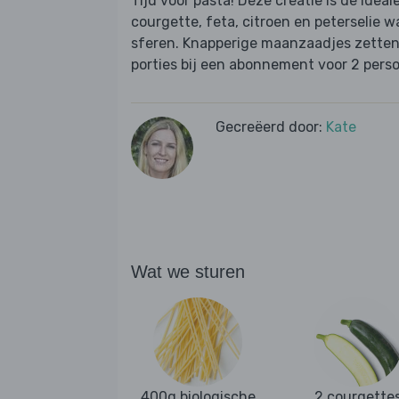
Tijd voor pasta! Deze creatie is de ideal
courgette, feta, citroen en peterselie 
sferen. Knapperige maanzaadjes zetten d
porties bij een abonnement voor 2 perso
Gecreëerd door:
Kate
Wat we sturen
400g biologische
2 courgette