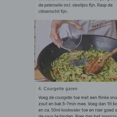
de
fijn. Rasp de
peterselie incl. steeltjes
fijn.
citroenschil
4. Courgette garen
Voeg de
toe met een flinke sn
courgette
zout en bak 5-7min mee. Voeg dan 1tl b
en ca.
toe en roer goed 
50ml kookwater
de
te binden. Roer dan het
saus
maanza