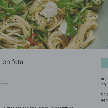
 en feta
BER
NEEL)
20 
NIV
een