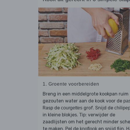
1. Groente voorbereiden
Breng in een middelgrote kookpan ruim
gezouten water aan de kook voor de
pa
Rasp de
grof. Snijd de
courgettes
chilipe
in kleine blokjes.
: verwijder de
Tip
zaadlijsten om het gerecht minder sch
te maken. Pel de
en snijd fijn. 
knoflook