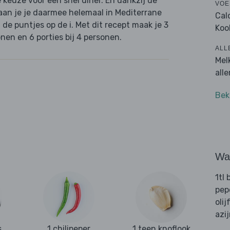
e keuze voor een snel diner. En dankzij de
VOE
waan je je daarmee helemaal in Mediterrane
Cal
e puntjes op de i. Met dit recept maak je 3
Koo
nen en 6 porties bij 4 personen.
ALL
Mel
all
Bek
Wat
1tl 
pep
olij
azi
s
1 chilipeper
1 teen knoflook