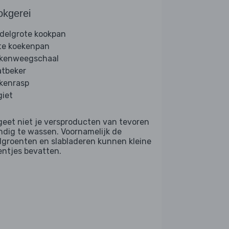
okgerei
delgrote kookpan
te koekenpan
kenweegschaal
tbeker
kenrasp
giet
geet niet je versproducten van tevoren
ndig te wassen. Voornamelijk de
dgroenten en slabladeren kunnen kleine
entjes bevatten.