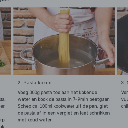
2. Pasta koken
3.
Voeg
toe aan het kokende
Ve
300g pasta
.
water en kook de
in 7-9min beetgaar.
vuu
sta
pasta
Schep ca.
uit de pan, giet
per
100ml kookwater
chi
de
af in een vergiet en laat schrikken
pasta
erp
met koud water.
Hak