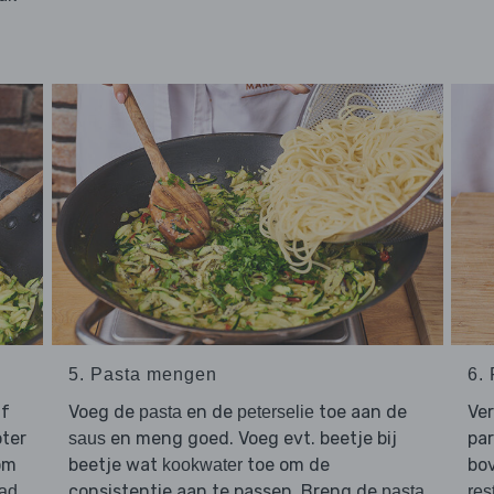
5. Pasta mengen
6.
uf
Voeg de
en de
toe aan de
Ve
pasta
peterselie
oter
en meng goed. Voeg evt. beetje bij
par
saus
om
beetje wat
toe om de
bo
kookwater
consistentie aan te passen. Breng de
ad
pasta
res