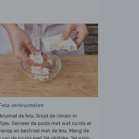
 Feta verkruimelen
rkruimel de
. Snijd de
in
feta
citroen
tjes. Serveer de
met wat
er
pasta
rucola
venop en bestrooi met de
. Meng de
feta
met 1el olijfolie, 1el azijn
t van de rucola