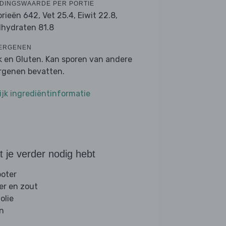
DINGSWAARDE PER PORTIE
orieën 642,
Vet 25.4,
Eiwit 22.8,
lhydraten 81.8
ERGENEN
k en Gluten. Kan sporen van andere
ergenen bevatten.
ijk ingrediëntinformatie
 je verder nodig hebt
boter
er en zout
folie
jn