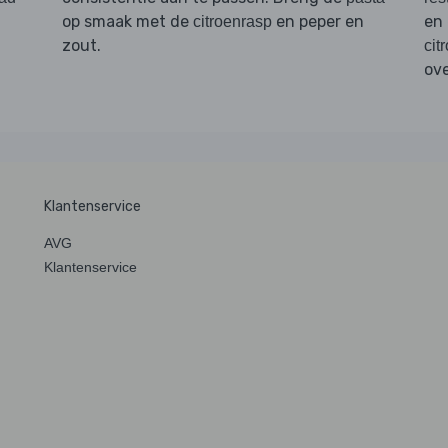
op smaak met de
en peper en
en 
citroenrasp
zout.
cit
ov
Klantenservice
AVG
Klantenservice