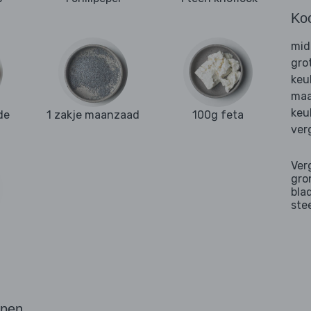
Ko
mid
gro
keu
maa
keu
de
1 zakje maanzaad
100g feta
ver
Ver
gro
bla
ste
ppen