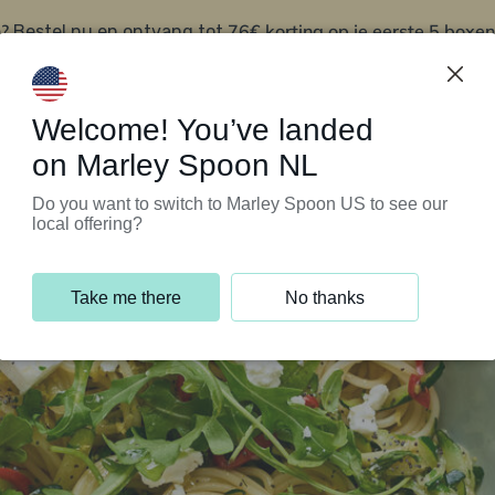
?
76€ korting op je eerste 5 boxen
Bestel nu en ontvang tot
t
Klantenservice
Welcome! You’ve landed
on Marley Spoon NL
Do you want to switch to Marley Spoon US to see our
local offering?
Take me there
No thanks