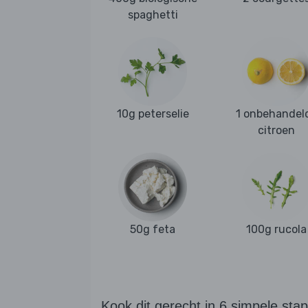
spaghetti
10g peterselie
1 onbehandel
citroen
50g feta
100g rucola
Kook dit gerecht in 6 simpele sta