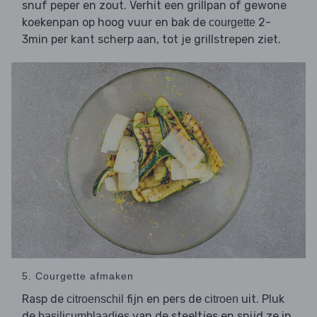
snuf peper en zout. Verhit een grillpan of gewone
koekenpan op hoog vuur en bak de
2-
courgette
3min per kant scherp aan, tot je grillstrepen ziet.
5. Courgette afmaken
Rasp de
fijn en pers de
uit. Pluk
citroenschil
citroen
de
van de steeltjes en snijd ze in
basilicumblaadjes