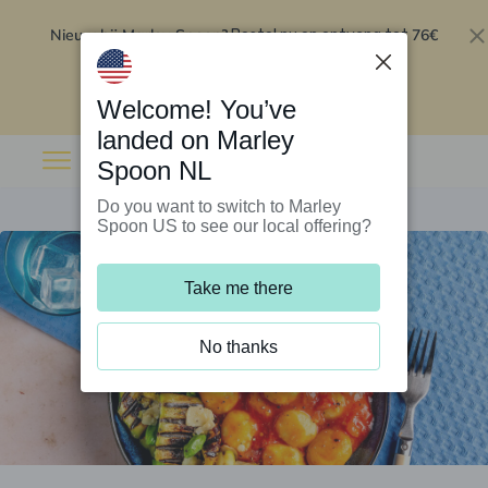
Nieuw bij Marley Spoon?
76€
Bestel nu en ontvang tot
korting op je eerste 5 boxen
.
Inwisselen
Welcome! You’ve
landed on Marley
Spoon NL
Do you want to switch to Marley
Spoon US to see our local offering?
Take me there
No thanks