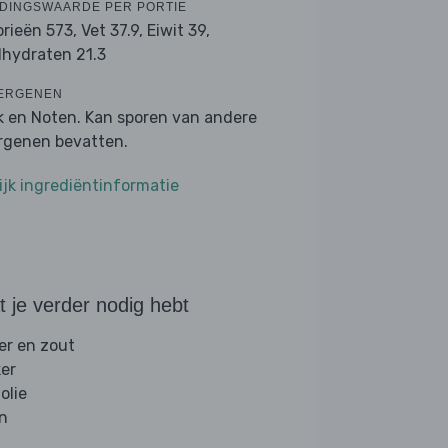
DINGSWAARDE PER PORTIE
orieën 573,
Vet 37.9,
Eiwit 39,
lhydraten 21.3
ERGENEN
k en Noten. Kan sporen van andere
ergenen bevatten.
ijk ingrediëntinformatie
 je verder nodig hebt
er en zout
ker
folie
jn