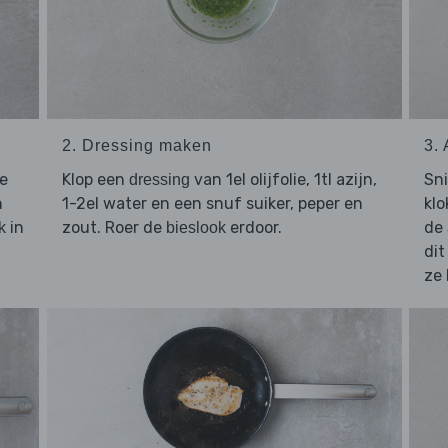
2. Dressing maken
3.
e
Klop een
van 1el olijfolie, 1tl azijn,
Sn
dressing
n
1-2el water en een snuf suiker, peper en
klo
in
zout. Roer de
erdoor.
de
k
bieslook
dit
ze 