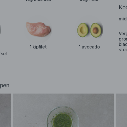
Ko
mid
Ver
gro
bla
1 kipfilet
1 avocado
ste
sel
ppen