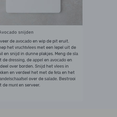
 Avocado snijden
lveer de
en wip de pit eruit.
avocado
hep het
met een lepel uit de
vruchtvlees
il en snijd in dunne plakjes. Meng de
sla
t de
, de
en
en
dressing
appel
avocado
deel over borden. Snijd het
in
vlees
kken en verdeel het met de
en het
feta
over de
. Bestrooi
andelschaafsel
salade
t de
en serveer.
munt