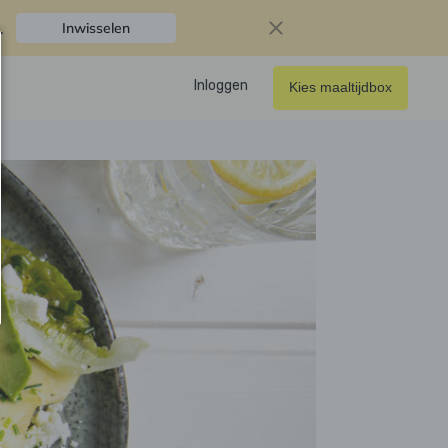
.
Inwisselen
Inloggen
Kies maaltijdbox