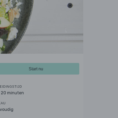
Start nu
EIDINGSTIJD
- 20 minuten
EAU
voudig