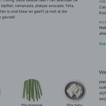
n fruitig: deze salade heeft het allemaal! Je
VOE
kipfilet, romanasla, plakjes avocado, feta,
Cal
en is snel klaar en geeft je met al die
Koo
k gevoel!
ALL
Mel
all
Bek
Wat
pep
sui
olij
azi
10g bieslook
50g feta