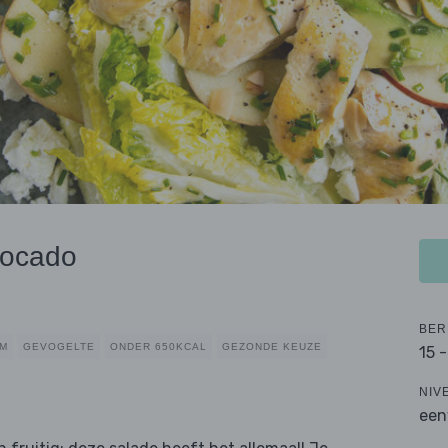
vocado
BER
RM
GEVOGELTE
ONDER 650KCAL
GEZONDE KEUZE
15 
NIV
een