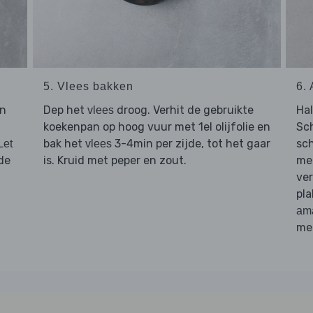
5. Vlees bakken
6.
an
Dep het
droog. Verhit de gebruikte
Ha
vlees
koekenpan op hoog vuur met 1el olijfolie en
Sc
bak het
3-4min per zijde, tot het gaar
sch
Let
vlees
de
is. Kruid met peper en zout.
me
ver
pla
am
me