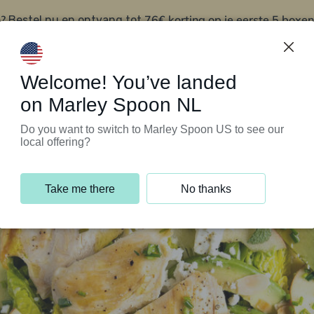
?
76€ korting op je eerste 5 boxen
Bestel nu en ontvang tot
t
Klantenservice
Welcome! You’ve landed
on Marley Spoon NL
Do you want to switch to Marley Spoon US to see our
local offering?
Take me there
No thanks