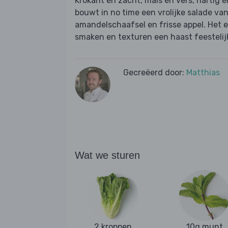
Krokant én zacht, mals én vers, hartig é
bouwt in no time een vrolijke salade van 
amandelschaafsel en frisse appel. Het et
smaken en texturen een haast feestelij
Gecreëerd door:
Matthias
Wat we sturen
2 kroppen
10g munt