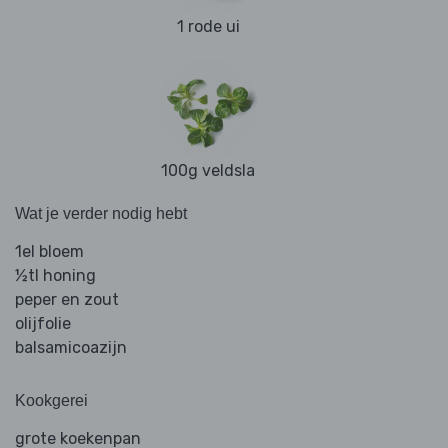
1 rode ui
100g veldsla
Wat je verder nodig hebt
1el bloem
½tl honing
peper en zout
olijfolie
balsamicoazijn
Kookgerei
grote koekenpan