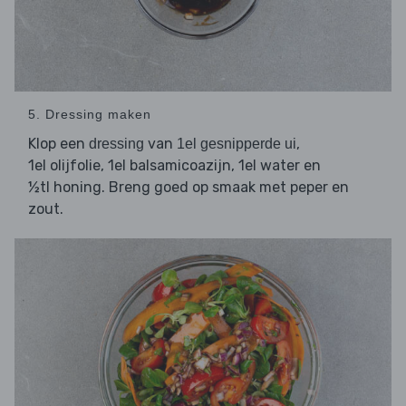
5. Dressing maken
Klop een
van
,
dressing
1el gesnipperde ui
1el olijfolie, 1el balsamicoazijn, 1el water en
½tl honing. Breng goed op smaak met peper en
zout.