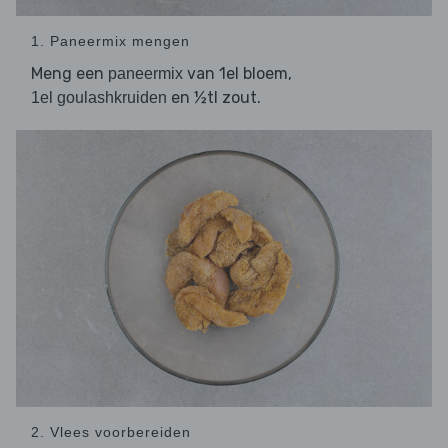
1. Paneermix mengen
Meng een
van 1el bloem,
paneermix
en ½tl zout.
1el goulashkruiden
2. Vlees voorbereiden