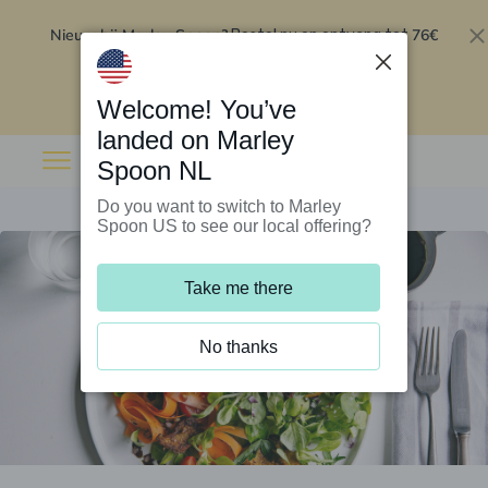
Nieuw bij Marley Spoon?
76€
Bestel nu en ontvang tot
korting op je eerste 5 boxen
.
Inwisselen
Welcome! You’ve
landed on Marley
Spoon NL
Do you want to switch to Marley
Spoon US to see our local offering?
Take me there
No thanks