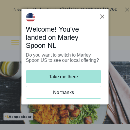
Nieuw bij Marley Spoon?
76€
Bestel nu en ontvang tot
korting op je eerste 5 boxen
.
Inwisselen
Welcome! You’ve
landed on Marley
Spoon NL
Do you want to switch to Marley
Spoon US to see our local offering?
Take me there
No thanks
Aanpasbaar