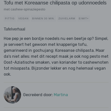
Tofu met Koreaanse chilipasta op udonnoedels
met cashew-spinaziepesto
PITTIG
VEGAN
BINNEN 30 MIN.
ZUIVELARM
EIWIT+
Tafelverhaal
Hoe pep je een bordje noedels nu een beetje op? Simpel,
je serveert het gewoon met knapperige tofu,
gemarineerd in gochujang: Koreaanse chilipasta. Maar
da's niet alles: met dit recept maak je ook nog pesto met
Oost-Aziatische smaken, van koriander to cashewnoten
tot misopasta. Bijzonder lekker en nog helemaal vegan
ook.
Gecreëerd door:
Martina