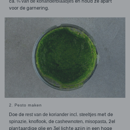
ca.
en houd ze apart
¼ van de korianderblaadjes
voor de garnering.
2. Pesto maken
Doe de
met de
rest van de koriander incl. steeltjes
,
, de
,
, 2el
spinazie
knoflook
cashewnoten
misopasta
plantaardige olie en 3el lichte azijn in een hoge