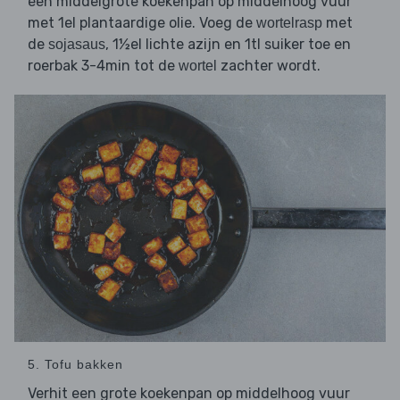
een middelgrote koekenpan op middelhoog vuur
met 1el plantaardige olie. Voeg de
met
wortelrasp
de
, 1½el lichte azijn en 1tl suiker toe en
sojasaus
roerbak 3-4min tot de
zachter wordt.
wortel
5. Tofu bakken
Verhit een grote koekenpan op middelhoog vuur