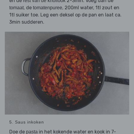
en de
2-3min. Voeg dan de
rest van de knoflook
, de
, 200ml water, 1tl zout en
tomaat
tomatenpuree
1tl suiker toe. Leg een deksel op de pan en laat ca.
3min sudderen.
5. Saus inkoken
Doe de
in het kokende water en kook in 7-
pasta