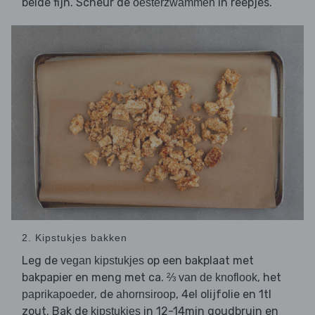
beide fijn. Scheur de
in reepjes.
oesterzwammen
2. Kipstukjes bakken
Leg de
op een bakplaat met
vegan kipstukjes
bakpapier en meng met ca.
, het
⅔ van de knoflook
, de
, 4el olijfolie en 1tl
paprikapoeder
ahornsiroop
zout. Bak de
in 12-14min goudbruin en
kipstukjes