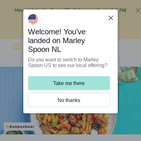
Nieuw bij Marley Spoon?
76€
Bestel nu en ontvang tot
korting op je eerste 5 boxen
.
Inwisselen
Welcome! You’ve
landed on Marley
Spoon NL
Do you want to switch to Marley
Spoon US to see our local offering?
Take me there
No thanks
Aanpasbaar