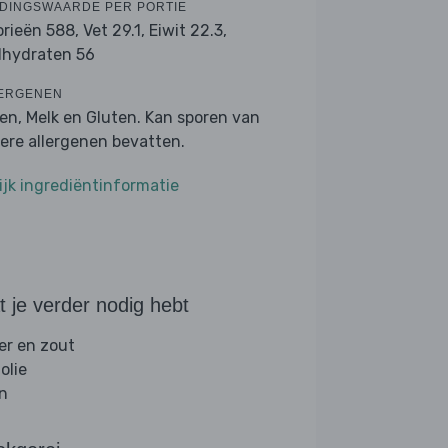
DINGSWAARDE PER PORTIE
orieën 588,
Vet 29.1,
Eiwit 22.3,
lhydraten 56
ERGENEN
ren, Melk en Gluten. Kan sporen van
ere allergenen bevatten.
ijk ingrediëntinformatie
 je verder nodig hebt
er en zout
folie
jn