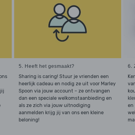
5. Heeft het gesmaakt?
6. 
 ons
Sharing is caring! Stuur je vrienden een
Ken
heerlijk cadeau en nodig ze uit voor Marley
van
ij
Spoon via jouw account – ze ontvangen
kou
dan een speciale welkomstaanbieding en
kle
e
als ze zich via jouw uitnodiging
en 
aanmelden krijg jij van ons een kleine
web
beloning!
maa