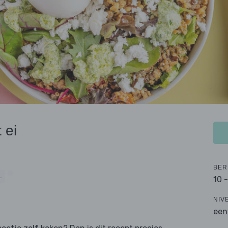
 ei
BER
L
10 
NIV
een