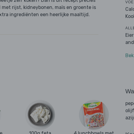
beetje zelf koken? Dan is dit recept precies
VOE
met rijst, kidneybonen, maïs en groente is
Cal
tra ingrediënten een heerlijke maaltijd.
Koo
ALL
Eie
and
Bek
Wat
pep
olij
azi
ie
100g feta
4 lunchbowls met