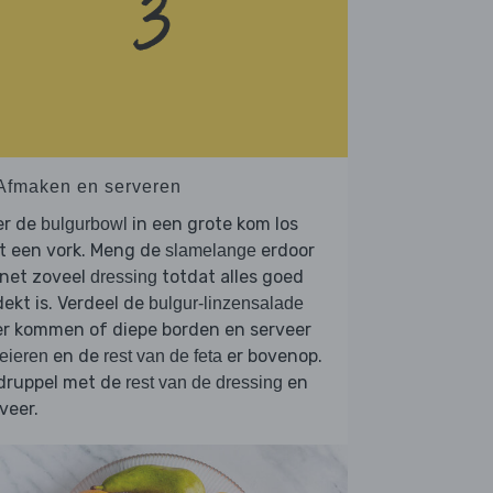
 Afmaken en serveren
er de
in een grote kom los
bulgurbowl
t een vork. Meng de
erdoor
slamelange
 net zoveel
totdat alles goed
dressing
ekt is. Verdeel de
bulgur-linzensalade
er kommen of diepe borden en serveer
en de
er bovenop.
eieren
rest van de feta
druppel met de
en
rest van de dressing
veer.