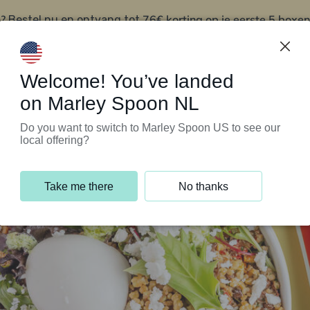
?
76€ korting op je eerste 5 boxen
Bestel nu en ontvang tot
t
Klantenservice
Welcome! You’ve landed
on Marley Spoon NL
Do you want to switch to Marley Spoon US to see our
local offering?
Take me there
No thanks