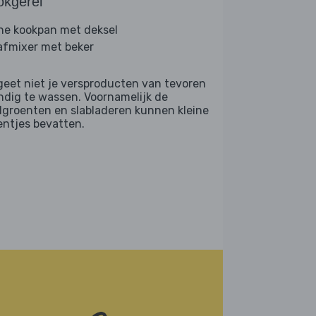
okgerei
ine kookpan met deksel
afmixer met beker
geet niet je versproducten van tevoren
ndig te wassen. Voornamelijk de
dgroenten en slabladeren kunnen kleine
entjes bevatten.