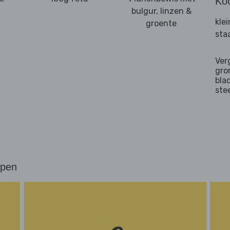
Ko
bulgur, linzen &
kle
groente
sta
Ver
gro
bla
ste
ppen