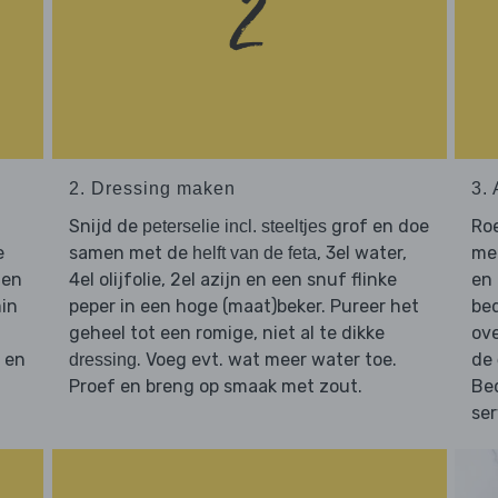
2. Dressing maken
3.
Snijd de
grof en doe
Ro
peterselie incl. steeltjes
e
samen met de
, 3el water,
me
helft van de feta
 en
4el olijfolie, 2el azijn en een snuf flinke
en
min
peper in een hoge (maat)beker. Pureer het
bed
geheel tot een romige, niet al te dikke
ov
 en
. Voeg evt. wat meer water toe.
de
dressing
Proef en breng op smaak met zout.
Be
ser