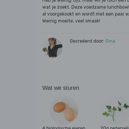
Heb je weinig tijd, maar wil je toch een 
wat je zoekt. Deze voedzame lunchbowl 
al voorgekookt en wordt met een paar ex
Weinig moeite, veel smaak!
Gecreëerd door:
Gina
Wat we sturen
4 biologische eieren
20g petersel