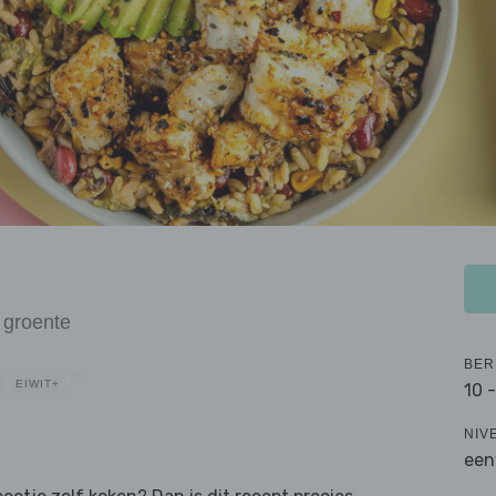
 groente
BER
EIWIT+
10 
NIV
een