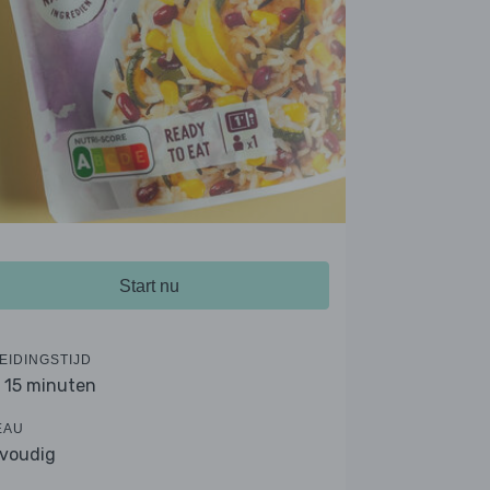
Start nu
EIDINGSTIJD
- 15 minuten
EAU
voudig