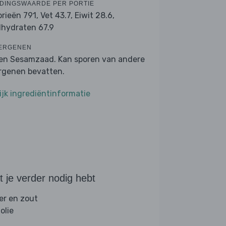
DINGSWAARDE PER PORTIE
orieën 791,
Vet 43.7,
Eiwit 28.6,
lhydraten 67.9
ERGENEN
 en Sesamzaad. Kan sporen van andere
ergenen bevatten.
ijk ingrediëntinformatie
 je verder nodig hebt
er en zout
folie