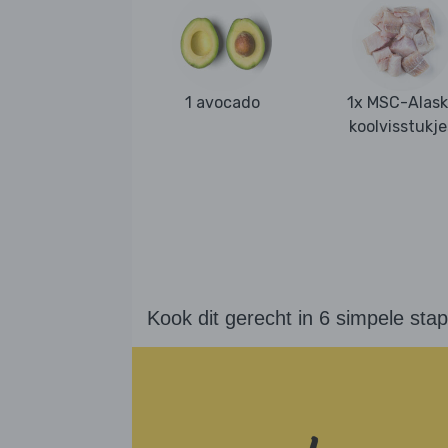
1 avocado
1x MSC-Alas
koolvisstukje
Kook dit gerecht in 6 simpele sta