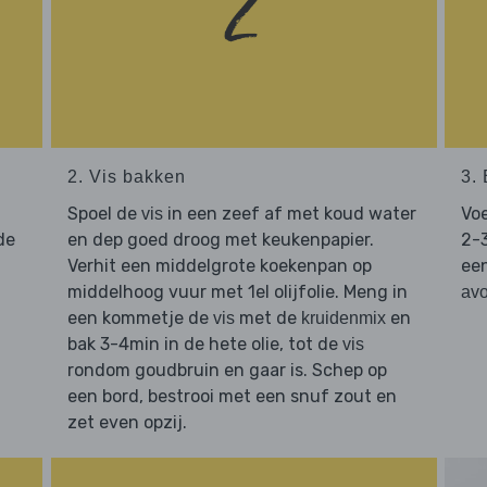
2. Vis bakken
3.
Spoel de
in een zeef af met koud water
Vo
vis
de
en dep goed droog met keukenpapier.
2-3
Verhit een middelgrote koekenpan op
ee
middelhoog vuur met 1el olijfolie. Meng in
av
een kommetje de
met de
en
vis
kruidenmix
bak 3-4min in de hete olie, tot de
vis
rondom goudbruin en gaar is. Schep op
een bord, bestrooi met een snuf zout en
zet even opzij.