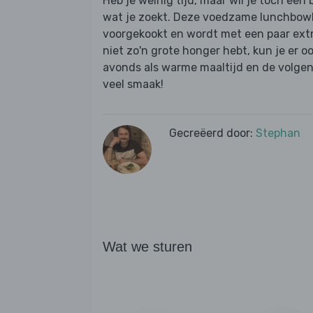
Heb je weinig tijd, maar wil je toch een 
wat je zoekt. Deze voedzame lunchbowl m
voorgekookt en wordt met een paar extra
niet zo'n grote honger hebt, kun je er o
avonds als warme maaltijd en de volgen
veel smaak!
Gecreëerd door:
Stephan
Wat we sturen