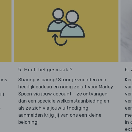
5. Heeft het gesmaakt?
6. 
 ons
Sharing is caring! Stuur je vrienden een
Ken
heerlijk cadeau en nodig ze uit voor Marley
van
ij
Spoon via jouw account – ze ontvangen
ve
dan een speciale welkomstaanbieding en
ver
e
als ze zich via jouw uitnodiging
een
aanmelden krijg jij van ons een kleine
mee
beloning!
in 
ext