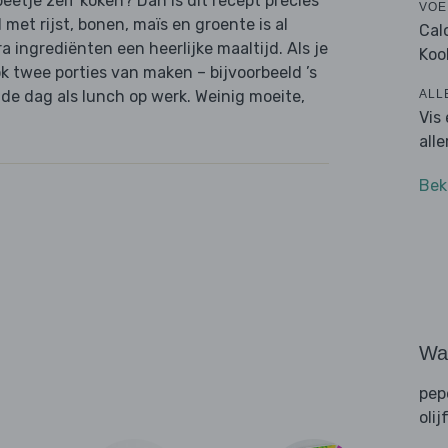
beetje zelf koken? Dan is dit recept precies
VOE
et rijst, bonen, maïs en groente is al
Cal
 ingrediënten een heerlijke maaltijd. Als je
Koo
ok twee porties van maken – bijvoorbeeld ’s
ALL
de dag als lunch op werk. Weinig moeite,
Vis
all
Bek
Wat
pep
olij