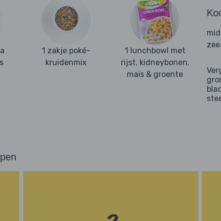
Ko
mid
zee
ka
1 zakje poké-
1 lunchbowl met
s
kruidenmix
rijst, kidneybonen,
Ver
maïs & groente
gro
bla
ste
ppen