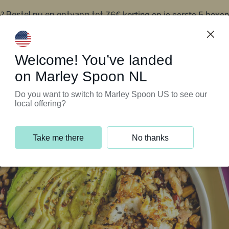
?
76€ korting op je eerste 5 boxen
Bestel nu en ontvang tot
t
Klantenservice
Welcome! You’ve landed
on Marley Spoon NL
Do you want to switch to Marley Spoon US to see our
local offering?
Take me there
No thanks