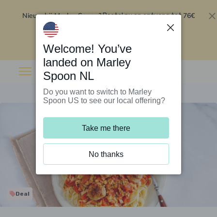
Nieuw bij Marley Spoon?
76€
Bestel nu en ontvang tot
korting op je eerste 5 boxen
.
Inwisselen
Welcome! You’ve
landed on Marley
Spoon NL
Do you want to switch to Marley
Spoon US to see our local offering?
Take me there
No thanks
Deal