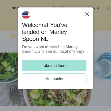
Nieuw bij Marley Spoon?
76€
Bestel nu en ontvang tot
korting op je eerste 5 boxen
.
Inwisselen
Welcome! You’ve
landed on Marley
Spoon NL
Do you want to switch to Marley
Spoon US to see our local offering?
Take me there
No thanks