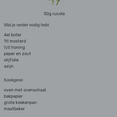
50g rucola
Wat je verder nodig hebt
4el boter
1tl mosterd
½tl honing
peper en zout
olijfolie
azijn
Kookgerei
oven met ovenschaal
bakpapier
grote koekenpan
maatbeker