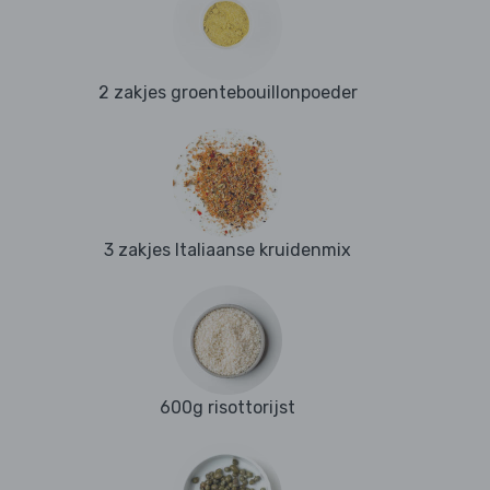
2 zakjes groentebouillonpoeder
3 zakjes Italiaanse kruidenmix
600g risottorijst