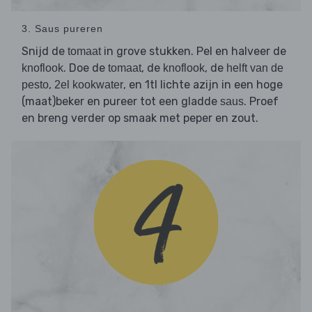
3. Saus pureren
Snijd de
in grove stukken. Pel en halveer de
tomaat
. Doe de
, de
, de
knoflook
tomaat
knoflook
helft van de
,
, en 1tl lichte azijn in een hoge
pesto
2el kookwater
(maat)beker en pureer tot een gladde
. Proef
saus
en breng verder op smaak met peper en zout.