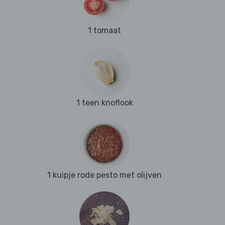
1 tomaat
1 teen knoflook
1 kuipje rode pesto met olijven