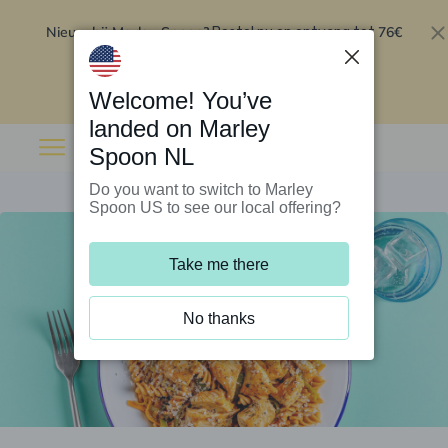
Nieuw bij Marley Spoon?
76€
Bestel nu en ontvang tot
korting op je eerste 5 boxen
.
Inwisselen
Welcome! You’ve
landed on Marley
Spoon NL
Do you want to switch to Marley
Spoon US to see our local offering?
Take me there
No thanks