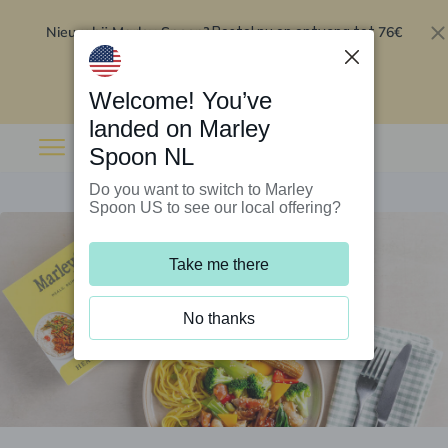
Nieuw bij Marley Spoon?
76€
Bestel nu en ontvang tot
korting op je eerste 5 boxen
.
Inwisselen
Welcome! You’ve
landed on Marley
Spoon NL
Do you want to switch to Marley
Spoon US to see our local offering?
Take me there
No thanks