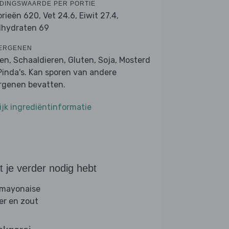
DINGSWAARDE PER PORTIE
orieën 620,
Vet 24.6,
Eiwit 27.4,
lhydraten 69
ERGENEN
ren, Schaaldieren, Gluten, Soja, Mosterd
Pinda's. Kan sporen van andere
ergenen bevatten.
ijk ingrediëntinformatie
 je verder nodig hebt
 mayonaise
er en zout