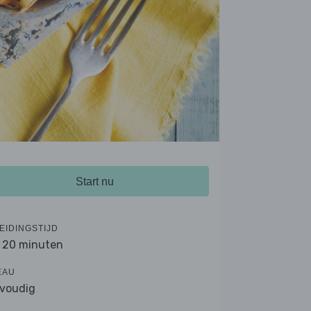
Start nu
EIDINGSTIJD
- 20 minuten
EAU
voudig