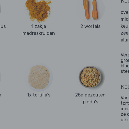
Ko
ove
mid
keu
aus
1 zakje
2 wortels
zee
madraskruiden
alu
Ver
gro
bla
ste
Koo
r
1x tortilla's
25g gezouten
Van
pinda's
tor
men
ze 
de 