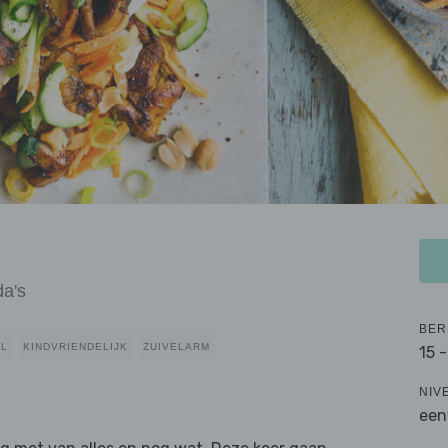
da's
BER
AL
KINDVRIENDELIJK
ZUIVELARM
15 
NIV
een