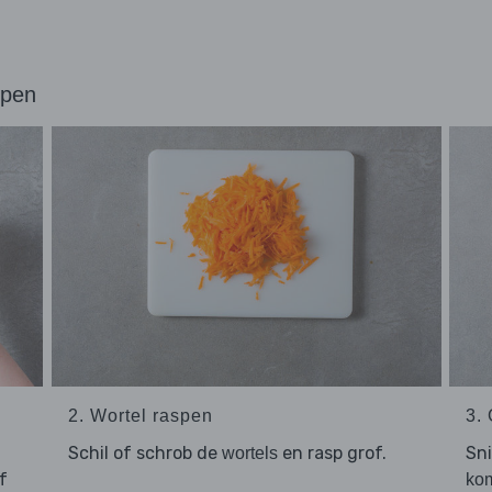
ppen
2. Wortel raspen
3.
Schil of schrob de
en rasp grof.
Sn
wortels
f
ko