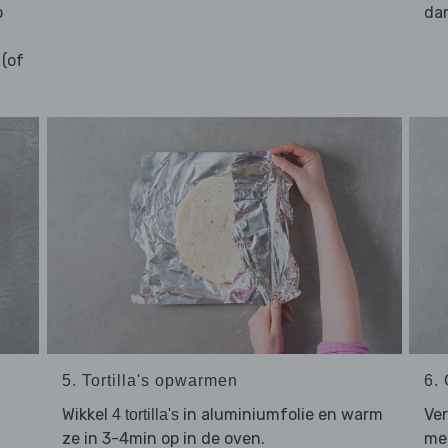
p
dan
(of
5. Tortilla's opwarmen
6.
Wikkel
in aluminiumfolie en warm
Ver
4 tortilla's
ze in 3-4min op in de oven.
me