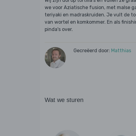
Wij zijn dol op tortilla's en vullen ze g
we voor Aziatische fusion, met malse g
teriyaki en madraskruiden. Je vult de to
van wortel en komkommer. En als finishi
pinda's over.
Gecreëerd door:
Matthias
Wat we sturen