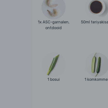
1x ASC-garnalen,
50ml teriyakis
ontdooid
1 bosui
1 komkomme