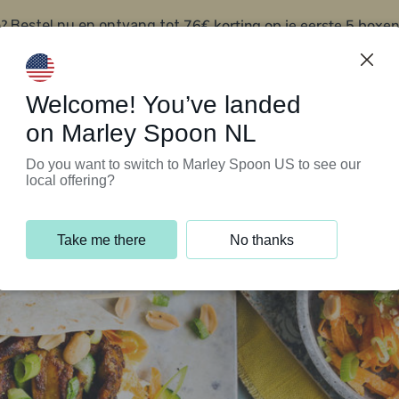
?
76€ korting op je eerste 5 boxen
Bestel nu en ontvang tot
t
Klantenservice
Welcome! You’ve landed
on Marley Spoon NL
Do you want to switch to Marley Spoon US to see our
local offering?
Take me there
No thanks