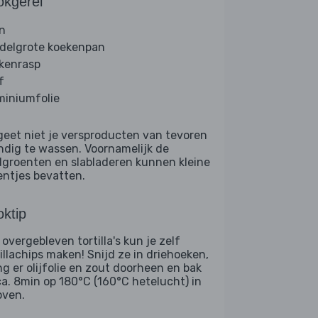
okgerei
n
delgrote koekenpan
kenrasp
f
miniumfolie
geet niet je versproducten van tevoren
ndig te wassen. Voornamelijk de
dgroenten en slabladeren kunnen kleine
entjes bevatten.
ktip
 overgebleven tortilla's kun je zelf
tillachips maken! Snijd ze in driehoeken,
g er olijfolie en zout doorheen en bak
ca. 8min op 180°C (160°C hetelucht) in
oven.