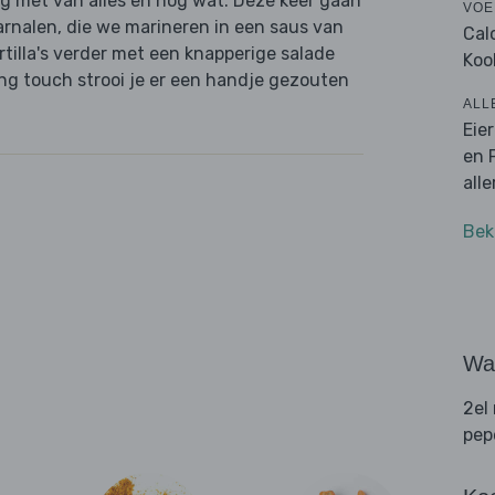
raag met van alles en nog wat. Deze keer gaan
VOE
arnalen, die we marineren in een saus van
Cal
rtilla's verder met een knapperige salade
Koo
ng touch strooi je er een handje gezouten
ALL
Eie
en 
all
Bek
Wat
2el
pep