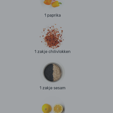
1 paprika
1 zakje chilivlokken
1 zakje sesam