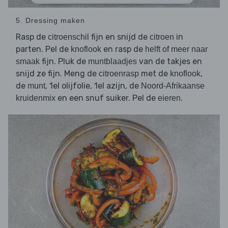
5. Dressing maken
Rasp de
fijn en snijd de
in
citroenschil
citroen
parten. Pel de
en rasp de
knoflook
helft of meer naar
fijn. Pluk de
van de takjes en
smaak
muntblaadjes
snijd ze fijn. Meng de
met de
,
citroenrasp
knoflook
de
, 1el olijfolie, 1el azijn, de
munt
Noord-Afrikaanse
en een snuf suiker. Pel de
.
kruidenmix
eieren