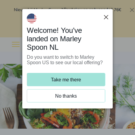
Nieuw bij Marley Spoon?
76€
Bestel nu en ontvang tot
korting op je eerste 5 boxen
.
Inwisselen
Welcome! You’ve
landed on Marley
Spoon NL
Do you want to switch to Marley
Spoon US to see our local offering?
Take me there
No thanks