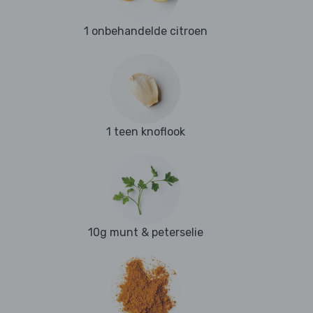
1 onbehandelde citroen
1 teen knoflook
10g munt & peterselie