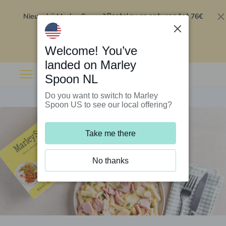
Nieuw bij Marley Spoon?
76€
Bestel nu en ontvang tot
korting op je eerste 5 boxen
.
Inwisselen
Welcome! You’ve
landed on Marley
Spoon NL
Do you want to switch to Marley
Spoon US to see our local offering?
Take me there
No thanks