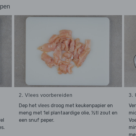
ppen
2. Vlees voorbereiden
3.
Dep het
droog met keukenpapier en
Ver
vlees
meng met 1el plantaardige olie, ½tl zout en
mid
el
een snuf peper.
Vo
es.
min
me