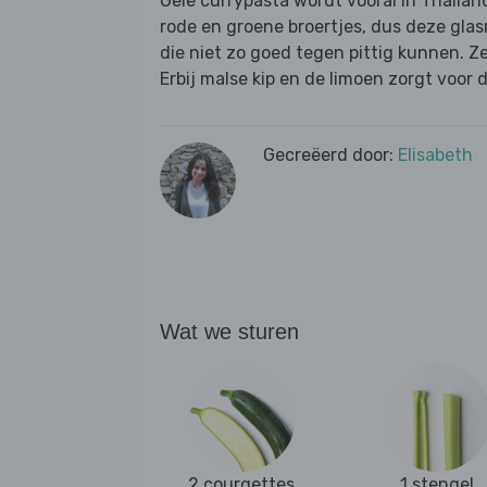
Gele currypasta wordt vooral in Thailand 
rode en groene broertjes, dus deze glas
die niet zo goed tegen pittig kunnen. Z
Erbij malse kip en de limoen zorgt voor d
Gecreëerd door:
Elisabeth
Wat we sturen
2 courgettes
1 stengel