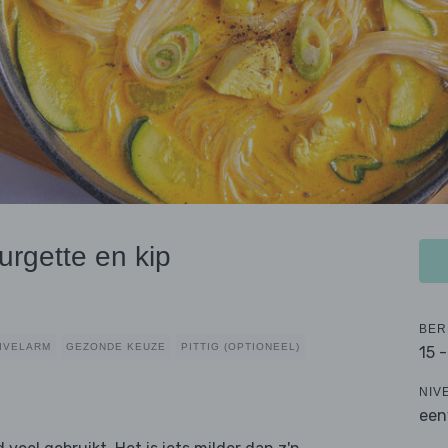
rgette en kip
BER
IVELARM
GEZONDE KEUZE
PITTIG (OPTIONEEL)
15 
NIV
een