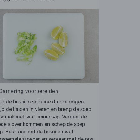
 Garnering voorbereiden
ijd de
in schuine dunne ringen.
bosui
ijd de
in vieren en breng de
limoen
soep
 smaak met wat
. Verdeel de
limoensap
over kommen en schep de
edels
soep
p. Bestrooi met de
en wat
bosui
rsgemalen) peper en serveer met de
rest