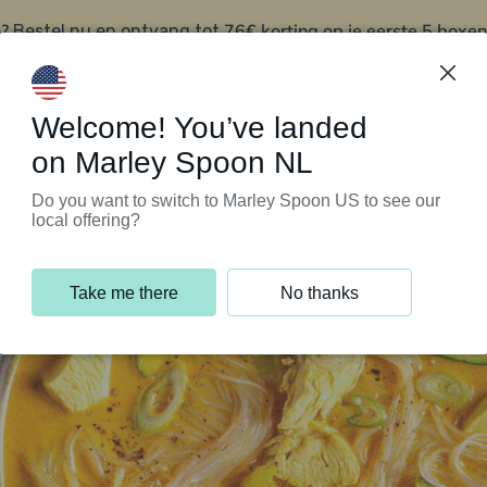
?
76€ korting op je eerste 5 boxen
Bestel nu en ontvang tot
t
Klantenservice
Welcome! You’ve landed
on Marley Spoon NL
Do you want to switch to Marley Spoon US to see our
local offering?
Take me there
No thanks