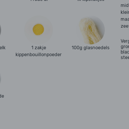
mid
j
kle
maa
zee
Ver
gro
elk
1 zakje
100g glasnoedels
bla
kippenbouillonpoeder
ste
de