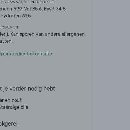
DINGSWAARDE PER PORTIE
orieën 699,
Vet 35.6,
Eiwit 34.8,
lhydraten 61.5
ERGENEN
derij. Kan sporen van andere allergenen
atten.
ijk ingrediëntinformatie
 je verder nodig hebt
er en zout
ntaardige olie
okgerei