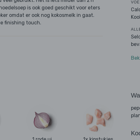
veel gebruikt. Het is iets milder dan z'n
VOE
noedelsoep is ook goed geschikt voor eters
Cal
eker omdat er ook nog kokosmelk in gaat.
Koo
e finishing touch.
ALL
Sel
bev
Bek
Wat
pep
pla
Ko
1 rode ui
1x kipstukjes