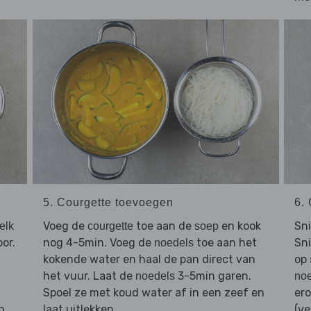
5. Courgette toevoegen
6.
Voeg de
toe aan de
en kook
Sn
elk
courgette
soep
or.
nog 4-5min. Voeg de
toe aan het
Sn
noedels
n
kokende water en haal de pan direct van
op
het vuur. Laat de
3-5min garen.
noedels
no
Spoel ze met koud water af in een zeef en
ero
n
laat uitlekken.
(ve