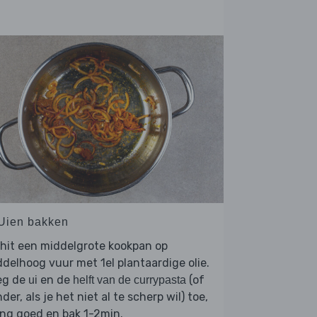
 Uien bakken
hit een middelgrote kookpan op
delhoog vuur met 1el plantaardige olie.
eg de
en de
(of
ui
helft van de currypasta
der, als je het niet al te scherp wil) toe,
ng goed en bak 1-2min.