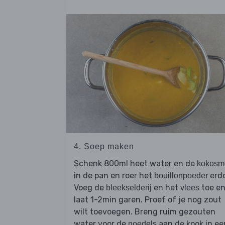
4. Soep maken
Schenk 800ml heet water en de
kokosm
in de pan en roer het
erdo
bouillonpoeder
Voeg de
en het
toe e
bleekselderij
vlees
laat 1-2min garen. Proef of je nog zout
wilt toevoegen. Breng ruim gezouten
water voor de
aan de kook in ee
noedels