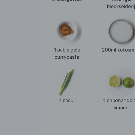
bleekselderi
1 pakje gele
200ml kokosm
currypasta
1 bosui
1 onbehandel
limoen