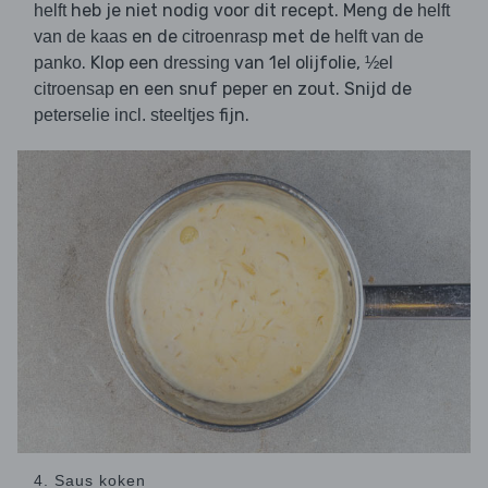
heb je niet nodig voor dit recept. Meng de
helft
helft
en de
met de
van de kaas
citroenrasp
helft van de
. Klop een
van 1el olijfolie,
panko
dressing
½el
en een snuf peper en zout. Snijd de
citroensap
fijn.
peterselie incl. steeltjes
4. Saus koken