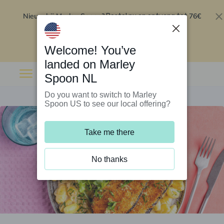
Nieuw bij Marley Spoon?
76€
Bestel nu en ontvang tot
korting op je eerste 5 boxen
.
Inwisselen
Welcome! You’ve
landed on Marley
Spoon NL
Do you want to switch to Marley
Spoon US to see our local offering?
Take me there
No thanks