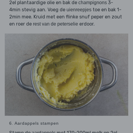
2el plantaardige olie en bak de
3-
champignons
4min stevig aan. Voeg de
toe en bak 1-
uienreepjes
2min mee. Kruid met een flinke snuf peper en zout
en roer de
erdoor.
rest van de peterselie
6. Aardappels stampen
Stamp de
met 170-200ml melk en 2el
aardappels