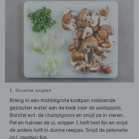
1. Groente snijden
Breng in een middelgrote kookpan voldoende
gezouten water aan de kook voor de
.
aardappels
Borstel evt. de
en snijd ze in vieren.
champignons
Pel en halveer de
, snipper
en snijd
ui
1 helft heel fijn
de
in dunne reepjes. Snijd de
andere helft
peterselie
fijn.
incl. steeltjes