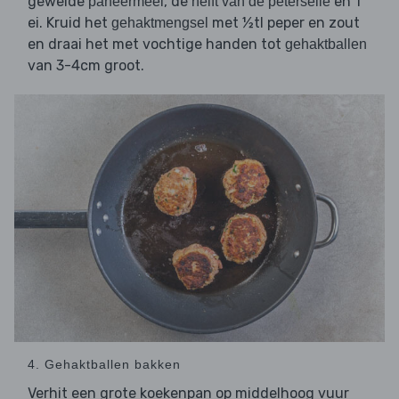
gewelde
, de
en 1
paneermeel
helft van de peterselie
ei. Kruid het
met ½tl peper en zout
gehaktmengsel
en draai het met vochtige handen tot
gehaktballen
van 3-4cm groot.
4. Gehaktballen bakken
Verhit een grote koekenpan op middelhoog vuur