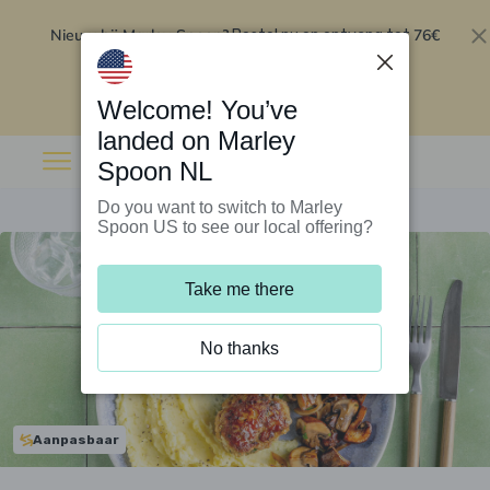
Nieuw bij Marley Spoon?
76€
Bestel nu en ontvang tot
korting op je eerste 5 boxen
.
Inwisselen
Welcome! You’ve
landed on Marley
Spoon NL
Do you want to switch to Marley
Spoon US to see our local offering?
Take me there
No thanks
Aanpasbaar