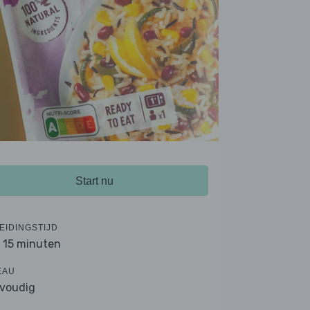
Start nu
EIDINGSTIJD
- 15 minuten
EAU
voudig