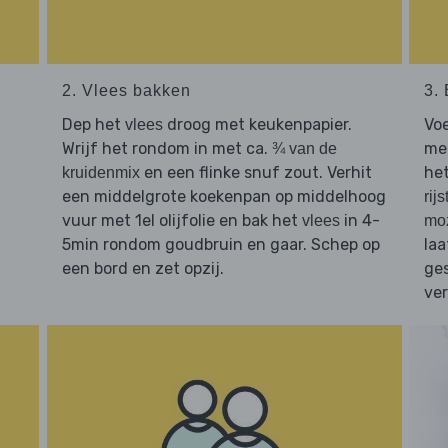
2. Vlees bakken
3.
Dep het
droog met keukenpapier.
Vo
vlees
Wrijf het rondom in met ca.
me
¾ van de
en een flinke snuf zout. Verhit
het
kruidenmix
een middelgrote koekenpan op middelhoog
rij
vuur met 1el olijfolie en bak het
in 4-
vlees
moz
5min rondom goudbruin en gaar. Schep op
laa
een bord en zet opzij.
ge
ve