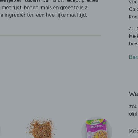
beetje zelf koken? Dan is dit recept precies
VOE
et rijst, bonen, maïs en groente is al
Cal
 ingrediënten een heerlijke maaltijd.
Koo
ALL
Mel
bev
Bek
Wat
zou
olij
Ko