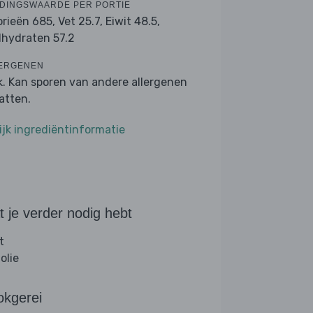
DINGSWAARDE PER PORTIE
orieën 685,
Vet 25.7,
Eiwit 48.5,
lhydraten 57.2
ERGENEN
k. Kan sporen van andere allergenen
atten.
ijk ingrediëntinformatie
 je verder nodig hebt
t
folie
okgerei