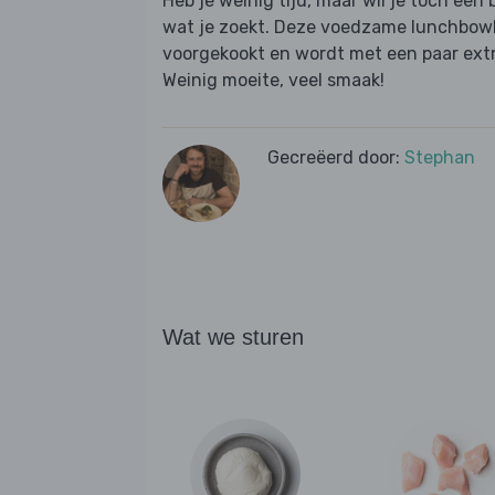
Heb je weinig tijd, maar wil je toch een 
wat je zoekt. Deze voedzame lunchbowl m
voorgekookt en wordt met een paar extra
Weinig moeite, veel smaak!
Gecreëerd door:
Stephan
Wat we sturen