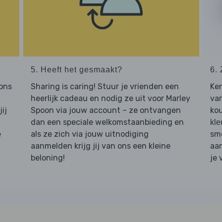
5. Heeft het gesmaakt?
6. 
 ons
Sharing is caring! Stuur je vrienden een
Ken
heerlijk cadeau en nodig ze uit voor Marley
van
ij
Spoon via jouw account – ze ontvangen
kou
dan een speciale welkomstaanbieding en
kle
e
als ze zich via jouw uitnodiging
smo
aanmelden krijg jij van ons een kleine
aan
beloning!
je 