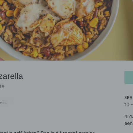
arella
te
BER
WIT+
10 
NIV
een