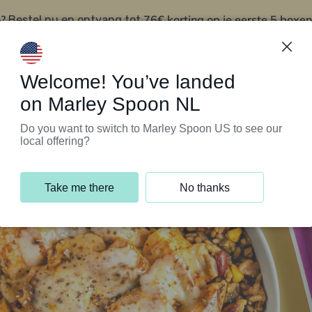
?
76€ korting op je eerste 5 boxen
Bestel nu en ontvang tot
t
Klantenservice
Welcome! You’ve landed
on Marley Spoon NL
Do you want to switch to Marley Spoon US to see our
local offering?
Take me there
No thanks