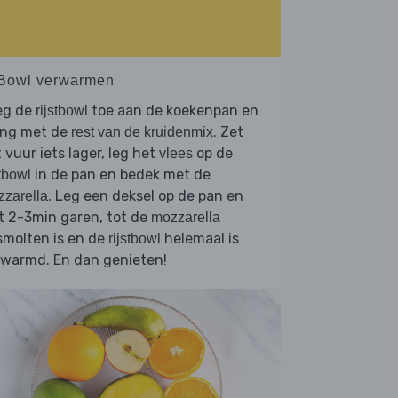
 Bowl verwarmen
eg de
toe aan de koekenpan en
rijstbowl
ng met de
. Zet
rest van de kruidenmix
 vuur iets lager, leg het
op de
vlees
in de pan en bedek met de
stbowl
. Leg een deksel op de pan en
zarella
t 2-3min garen, tot de
mozzarella
smolten is en de
helemaal is
rijstbowl
rwarmd. En dan genieten!