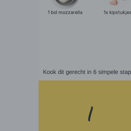
1 bol mozzarella
1x kipstukje
Kook dit gerecht in 6 simpele sta