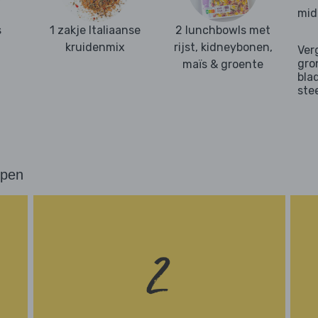
mid
s
1 zakje Italiaanse
2 lunchbowls met
kruidenmix
rijst, kidneybonen,
Ver
gro
maïs & groente
bla
ste
ppen