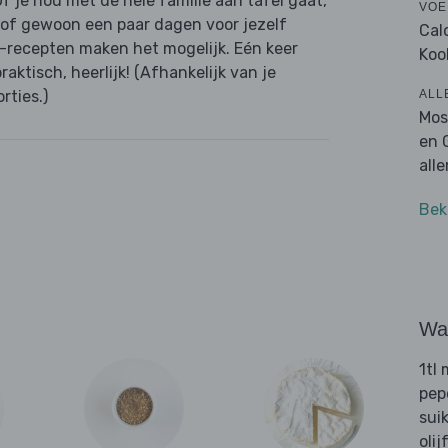
f je nou met de hele familie aan tafel gaat,
VOE
 of gewoon een paar dagen voor jezelf
Cal
e-recepten maken het mogelijk. Eén keer
Koo
aktisch, heerlijk! (Afhankelijk van je
ALL
rties.)
Mos
en 
all
Bek
Wat
1tl
pep
sui
olij