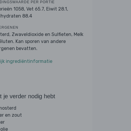
DINGSWAARDE PER PORTIE
orieën 1058,
Vet 65.7,
Eiwit 28.1,
lhydraten 88.4
ERGENEN
terd, Zwaveldioxide en Sulfieten, Melk
Gluten. Kan sporen van andere
ergenen bevatten.
ijk ingrediëntinformatie
 je verder nodig hebt
 mosterd
er en zout
ker
folie