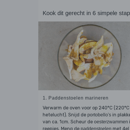
Kook dit gerecht in 6 simpele sta
1. Paddenstoelen marineren
Verwarm de oven voor op 240°C (220°C
hetelucht). Snijd de
in plakk
portobello's
van ca. 1cm. Scheur de
oesterzwammen
reepjes. Meng de
met 4el
paddenstoelen