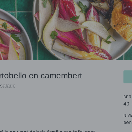
rtobello en camembert
rsalade
BER
40 
NIV
een