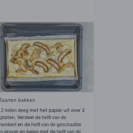
 Taarten bakken
l
met het papier uit over 2
2 rollen deeg
platen. Verdeel de
helft van de
en de
membert
helft van de geschaafde
erover en beleg met de
as
helft van de