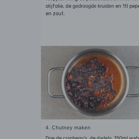
olijfolie, de
en 1tl pep
gedroogde kruiden
en zout.
4. Chutney maken
Doe de
, de
, 150ml wat
cranberry's
dadels