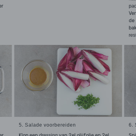
er
pa
Ve
de 
bak
res
5. Salade voorbereiden
6.
er,
Klop een
van 2el olijfolie en 2el
Sn
dressing