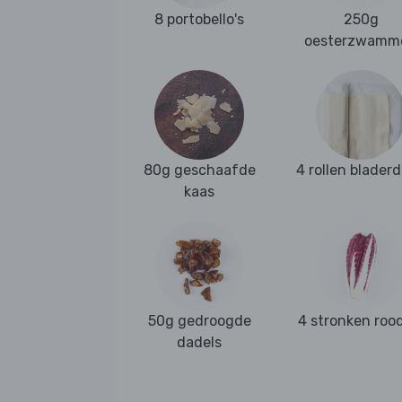
8 portobello's
250g
oesterzwamm
80g geschaafde
4 rollen blader
kaas
50g gedroogde
4 stronken roo
dadels