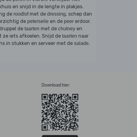
khuis en snijd in de lengte in plakjes.
ng de
met de
, schep dan
roodlof
dressing
orzichtig de
en de
erdoor.
peterselie
peer
druppel de
met de
en
taarten
chutney
t ze iets afkoelen. Snijd de
naar
taarten
ns in stukken en serveer met de
.
salade
Download hier: