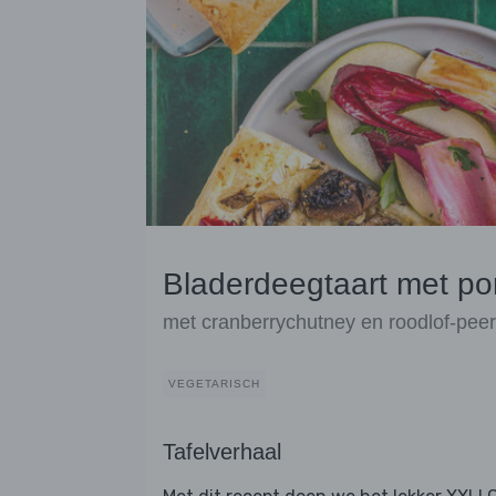
Bladerdeegtaart met po
met cranberrychutney en roodlof-pee
VEGETARISCH
Tafelverhaal