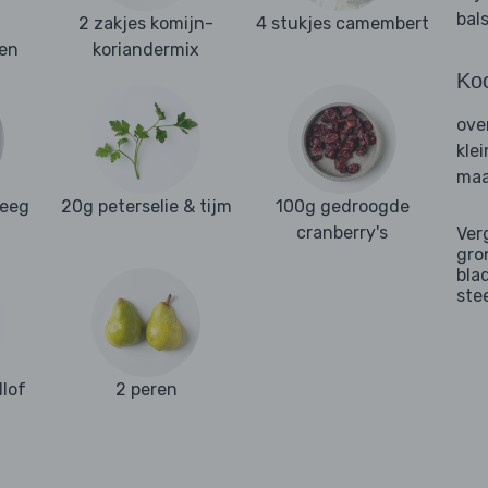
bal
2 zakjes komijn-
4 stukjes camembert
en
koriandermix
Ko
ove
kle
maa
deeg
20g peterselie & tijm
100g gedroogde
cranberry's
Ver
gro
bla
ste
dlof
2 peren