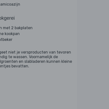
samicoazijn
okgerei
n met 2 bakplaten
ine kookpan
tbeker
geet niet je versproducten van tevoren
ndig te wassen. Voornamelijk de
dgroenten en slabladeren kunnen kleine
entjes bevatten.