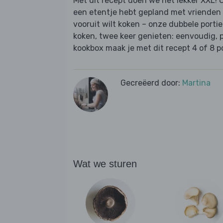
Met dit recept doen we het lekker XXL! O
een etentje hebt gepland met vrienden
vooruit wilt koken – onze dubbele porti
koken, twee keer genieten: eenvoudig, pr
kookbox maak je met dit recept 4 of 8 po
Gecreëerd door:
Martina
Wat we sturen