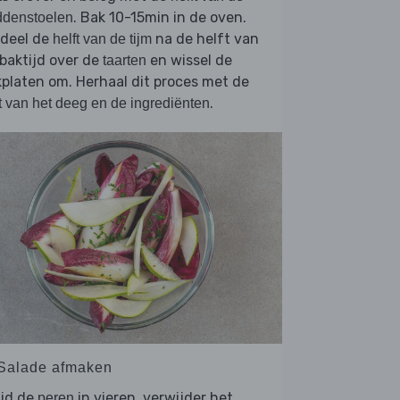
. Bak 10-15min in de oven.
ddenstoelen
rdeel de
na de helft van
helft van de tijm
baktijd over de
en wissel de
taarten
platen om. Herhaal dit proces met de
.
t van het deeg en de ingrediënten
 Salade afmaken
ijd de
in vieren, verwijder het
peren