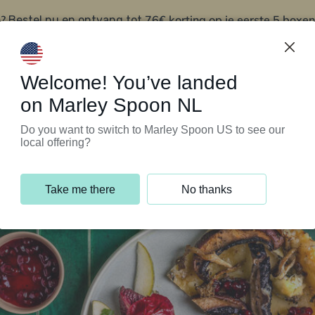
?
76€ korting op je eerste 5 boxen
Bestel nu en ontvang tot
t
Klantenservice
Welcome! You’ve landed
on Marley Spoon NL
Do you want to switch to Marley Spoon US to see our
local offering?
Take me there
No thanks