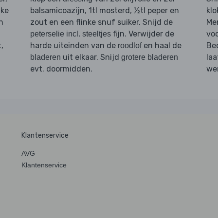
nke
balsamicoazijn, 1tl mosterd, ½tl peper en
klo
n
zout en een flinke snuf suiker. Snijd de
Me
fijn. Verwijder de
vo
peterselie incl. steeltjes
,
harde uiteinden van de
en haal de
Be
roodlof
uit elkaar. Snijd
laa
bladeren
grotere bladeren
evt. doormidden.
we
Klantenservice
AVG
Klantenservice