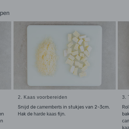
ppen
2. Kaas voorbereiden
3.
Snijd de
in stukjes van 2-3cm.
Ro
camemberts
en
Hak de
fijn.
bak
harde kaas
in
ca
ka