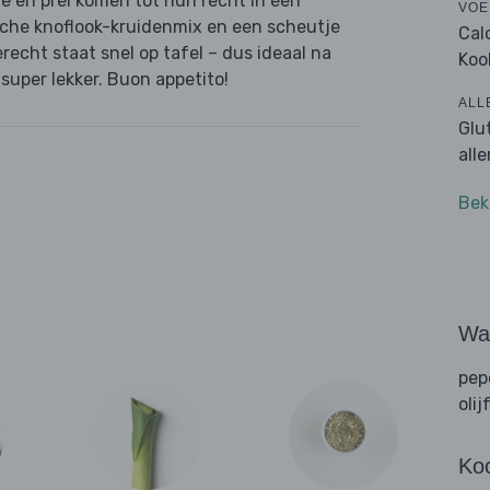
e en prei komen tot hun recht in een
VOE
che knoflook-kruidenmix en een scheutje
Cal
erecht staat snel op tafel – dus ideaal na
Koo
super lekker. Buon appetito!
ALL
Glu
all
Bek
Wat
pep
olij
Ko