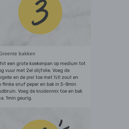
 Groente bakken
rhit een grote koekenpan op medium tot
g vuur met 2el olijfolie. Voeg de
en de
toe met ½tl zout en
rgette
prei
 flinke snuf peper en bak in 5-8min
udbruin. Voeg de
toe en bak
kruidenmix
ca. 1min geurig.