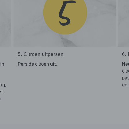
5. Citroen uitpersen
6.
in
Pers de
uit.
Ne
citroen
cit
pas
ig,
en
t.
e