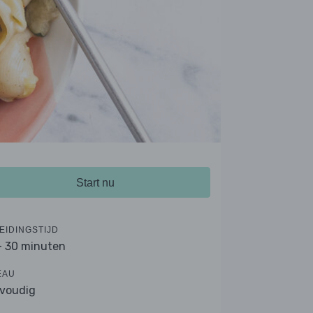
Start nu
EIDINGSTIJD
- 30 minuten
EAU
voudig