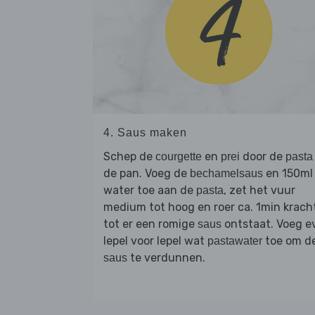
4. Saus maken
Schep de
en
door de
courgette
prei
pasta
de pan. Voeg de
en 150ml
bechamelsaus
water toe aan de
, zet het vuur
pasta
medium tot hoog en roer ca. 1min kracht
tot er een romige
ontstaat. Voeg ev
saus
lepel voor lepel wat
toe om d
pastawater
te verdunnen.
saus