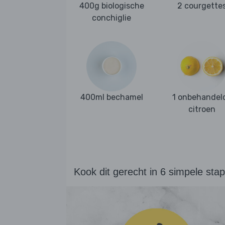
400g biologische
2 courgette
conchiglie
400ml bechamel
1 onbehandel
citroen
Kook dit gerecht in 6 simpele sta