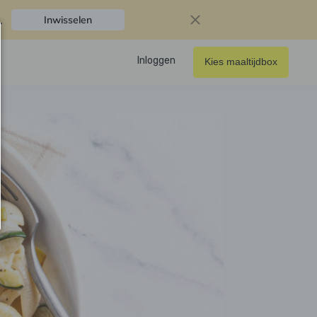
.
Inwisselen
Inloggen
Kies maaltijdbox