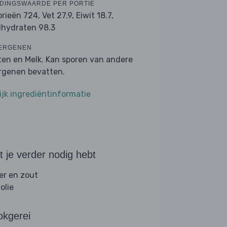
DINGSWAARDE PER PORTIE
orieën 724,
Vet 27.9,
Eiwit 18.7,
lhydraten 98.3
ERGENEN
ten en Melk. Kan sporen van andere
ergenen bevatten.
ijk ingrediëntinformatie
 je verder nodig hebt
er en zout
folie
okgerei