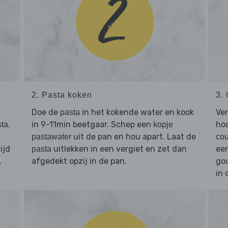
2. Pasta koken
3.
Doe de
in het kokende water en kook
Ve
pasta
.
in 9-11min beetgaar. Schep een
hoo
sta
kopje
uit de pan en hou apart. Laat de
pastawater
cou
ijd
uitlekken in een vergiet en zet dan
een
pasta
.
afgedekt opzij in de pan.
go
in 