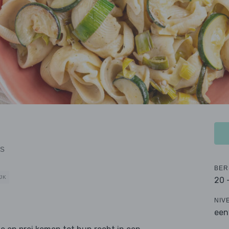
us
BER
JK
20 
NIV
een