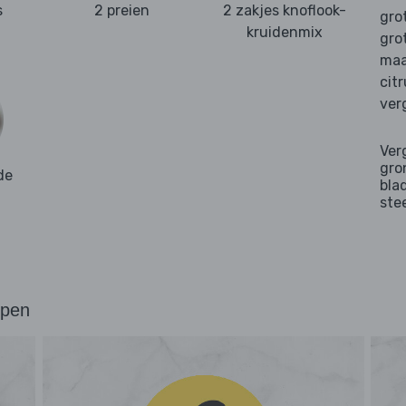
s
2 preien
2 zakjes knoflook-
gro
kruidenmix
gro
maa
cit
ver
Ver
gro
de
bla
ste
ppen