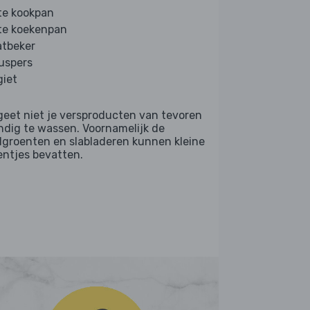
te kookpan
te koekenpan
tbeker
ruspers
giet
geet niet je versproducten van tevoren
ndig te wassen. Voornamelijk de
dgroenten en slabladeren kunnen kleine
entjes bevatten.