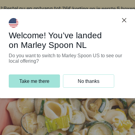
?
76€ korting op je eerste 5 boxen
Bestel nu en ontvang tot
t
Klantenservice
Welcome! You’ve landed
on Marley Spoon NL
Do you want to switch to Marley Spoon US to see our
local offering?
Take me there
No thanks