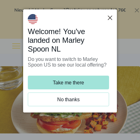
Nieuw bij Marley Spoon?
76€
Bestel nu en ontvang tot
korting op je eerste 5 boxen
.
Inwisselen
Welcome! You’ve
landed on Marley
Spoon NL
Do you want to switch to Marley
Spoon US to see our local offering?
Take me there
No thanks