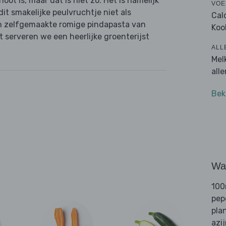
t is, maar dat is niet zo. Het is namelijk
VOE
t smakelijke peulvruchtje niet als
Cal
n zelfgemaakte romige pindapasta van
Koo
 serveren we een heerlijke groenterijst
ALL
Mel
all
Bek
Wat
100
pep
pla
azi