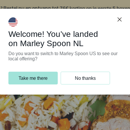
?
76€ korting op je eerste 5 boxen
Bestel nu en ontvang tot
t
Klantenservice
Welcome! You’ve landed
on Marley Spoon NL
Do you want to switch to Marley Spoon US to see our
local offering?
Take me there
No thanks