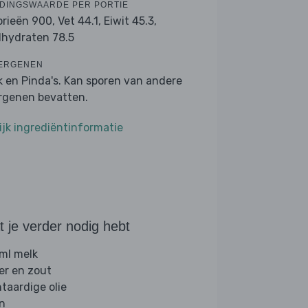
DINGSWAARDE PER PORTIE
orieën 900,
Vet 44.1,
Eiwit 45.3,
lhydraten 78.5
ERGENEN
k en Pinda's. Kan sporen van andere
ergenen bevatten.
ijk ingrediëntinformatie
 je verder nodig hebt
ml melk
er en zout
ntaardige olie
jn