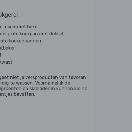
okgerei
afmixer met beker
delgrote kookpan met deksel
rote koekenpannen
tbeker
f
kwast
geet niet je versproducten van tevoren
ndig te wassen. Voornamelijk de
dgroenten en slabladeren kunnen kleine
entjes bevatten.