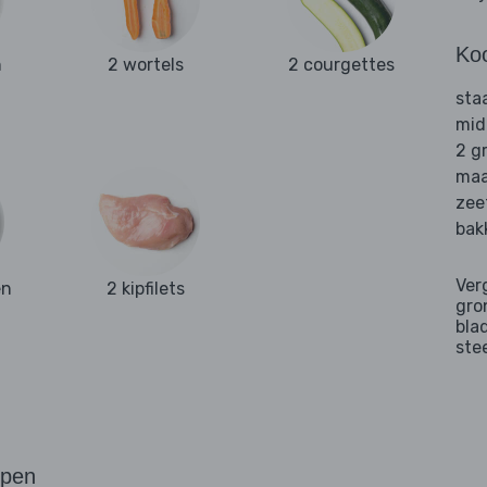
Ko
n
2 wortels
2 courgettes
sta
mid
2 g
maa
zee
bak
Ver
en
2 kipfilets
gro
bla
ste
ppen