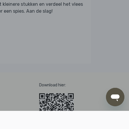
 kleinere stukken en verdeel het vlees
r een spies. Aan de slag!
Download hier: