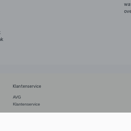
wat
ove
k
ak
Klantenservice
AVG
Klantenservice