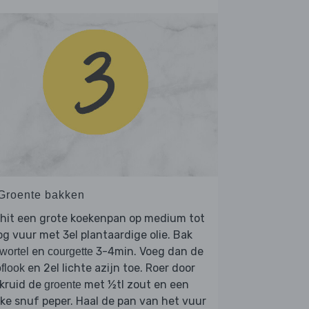
 Groente bakken
rhit een grote koekenpan op medium tot
g vuur met 3el plantaardige olie. Bak
en
3-4min. Voeg dan de
wortel
courgette
en 2el lichte azijn toe. Roer door
flook
kruid de
met ½tl zout en een
groente
nke snuf peper. Haal de pan van het vuur