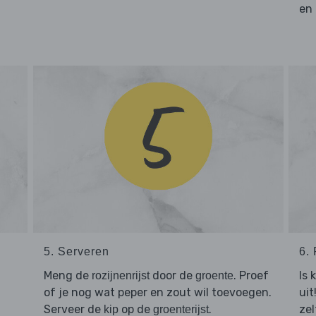
en 
5. Serveren
6. 
Meng de
door de
. Proef
Is 
rozijnenrijst
groente
of je nog wat peper en zout wil toevoegen.
uit
Serveer de
op de
.
zel
kip
groenterijst