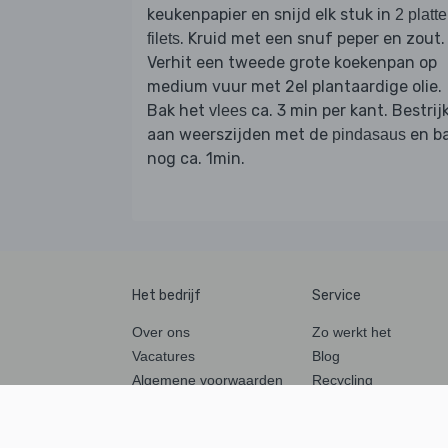
keukenpapier en snijd elk stuk in
2 platte
. Kruid met een snuf peper en zout.
filets
Verhit een tweede grote koekenpan op
medium vuur met 2el plantaardige olie.
Bak het
ca. 3 min per kant. Bestrij
vlees
aan weerszijden met de
en b
pindasaus
nog ca. 1min.
Het bedrijf
Service
Over ons
Zo werkt het
Vacatures
Blog
Algemene voorwaarden
Recycling
Privacy
Leveranciers
Impressum
Ingrediënten