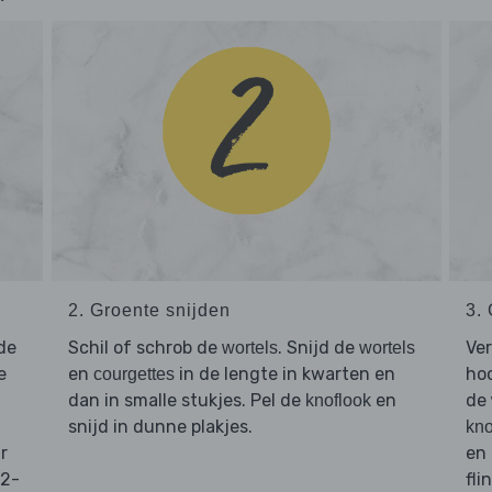
2. Groente snijden
3.
de
Schil of schrob de
. Snijd de
Ve
wortels
wortels
e
en
in de lengte in kwarten en
hoo
courgettes
dan in smalle stukjes. Pel de
en
de
knoflook
snijd in dunne plakjes.
kno
r
en 
12-
fli