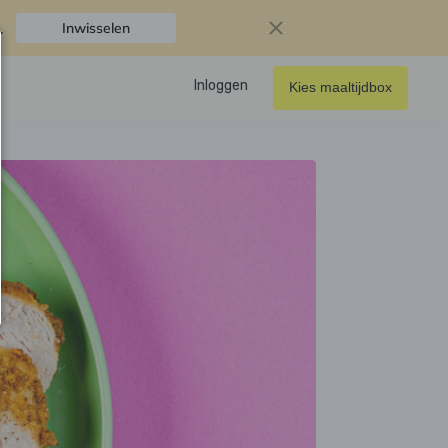
.
Inwisselen
Inloggen
Kies maaltijdbox