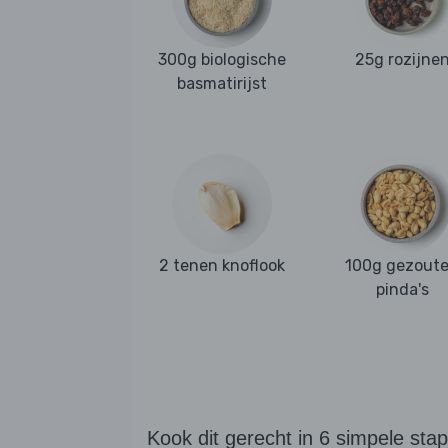
300g biologische
25g rozijne
basmatirijst
2 tenen knoflook
100g gezout
pinda's
Kook dit gerecht in 6 simpele sta