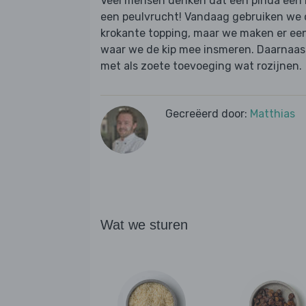
Veel mensen denken dat een pinda een noo
een peulvrucht! Vandaag gebruiken we di
krokante topping, maar we maken er ee
waar we de kip mee insmeren. Daarnaast
met als zoete toevoeging wat rozijnen.
Gecreëerd door:
Matthias
Wat we sturen