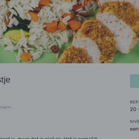
tje
BER
EIWIT+
20 
NIV
een