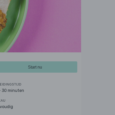
Start nu
EIDINGSTIJD
- 30 minuten
EAU
voudig