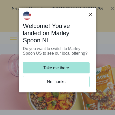
Nieuw bij Marley Spoon?
76€
Bestel nu en ontvang tot
korting op je eerste 5 boxen
.
Inwisselen
Welcome! You’ve
landed on Marley
Spoon NL
Do you want to switch to Marley
Spoon US to see our local offering?
Take me there
No thanks