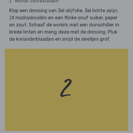
1. Wortel voorbereiden
Klop een
van 3el olijfolie, 3el lichte azijn,
dressing
en een flinke snuf suiker, peper
1tl madraskruiden
en zout. Schaaf de
met een dunschiller in
wortels
brede linten en meng deze met de
. Pluk
dressing
de
en snijd de
grof.
korianderblaadjes
steeltjes