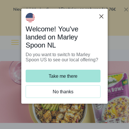
Nieuw bij Marley Spoon?
76€
Bestel nu en ontvang tot
korting op je eerste 5 boxen
.
Inwisselen
Welcome! You’ve
landed on Marley
Spoon NL
Do you want to switch to Marley
Spoon US to see our local offering?
Take me there
No thanks