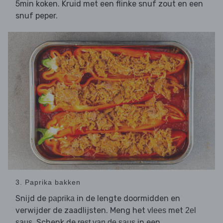
5min koken. Kruid met een flinke snuf zout en een
snuf peper.
3. Paprika bakken
Snijd de
in de lengte doormidden en
paprika
verwijder de zaadlijsten. Meng het
met
vlees
2el
. Schenk de
in een
saus
rest van de saus