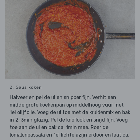
2. Saus koken
Halveer en pel de
en snipper fijn. Verhit een
ui
middelgrote koekenpan op middelhoog vuur met
1el olijfolie. Voeg de
toe met de
en bak
ui
kruidenmix
in 2-3min glazig. Pel de
en snijd fijn. Voeg
knoflook
toe aan de
en bak ca. 1min mee. Roer de
ui
en 1el lichte azijn erdoor en laat ca.
tomatenpassata