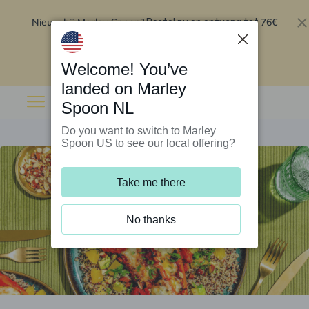
Nieuw bij Marley Spoon?
76€
Bestel nu en ontvang tot
korting op je eerste 5 boxen
.
Inwisselen
Welcome! You’ve
landed on Marley
Spoon NL
Do you want to switch to Marley
Spoon US to see our local offering?
Take me there
No thanks