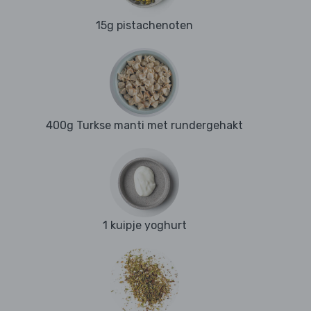
15g pistachenoten
400g Turkse manti met rundergehakt
1 kuipje yoghurt