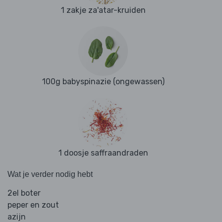
1 zakje za'atar-kruiden
100g babyspinazie (ongewassen)
1 doosje saffraandraden
Wat je verder nodig hebt
2el boter
peper en zout
azijn