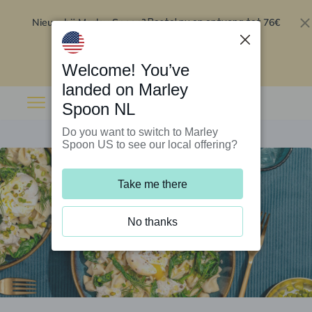
Nieuw bij Marley Spoon?
76€
Bestel nu en ontvang tot
korting op je eerste 5 boxen
.
Inwisselen
Welcome! You’ve
landed on Marley
Spoon NL
Do you want to switch to Marley
Spoon US to see our local offering?
Take me there
No thanks