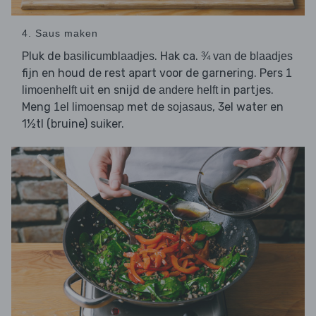
4. Saus maken
Pluk de
. Hak ca.
basilicumblaadjes
¾ van de blaadjes
fijn en houd de rest apart voor de garnering. Pers
1
uit en snijd de
in partjes.
limoenhelft
andere helft
Meng
met de
, 3el water en
1el limoensap
sojasaus
1½tl (bruine) suiker.