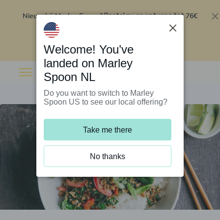
Nieuw bij Marley Spoon?
76€
Bestel nu en ontvang tot
korting op je eerste 5 boxen
.
Inwisselen
Welcome! You’ve
landed on Marley
Spoon NL
Do you want to switch to Marley
Spoon US to see our local offering?
Take me there
No thanks