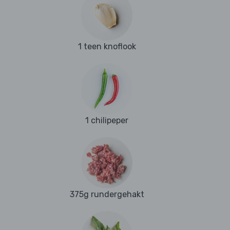
1 teen knoflook
1 chilipeper
375g rundergehakt