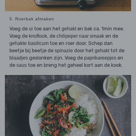
5. Roerbak afmaken
Voeg de
toe aan het
en bak ca. 1min mee.
ui
gehakt
Voeg de
, de
en de
knoflook
chilipeper naar smaak
toe en roer door. Schep dan
gehakte basilicum
beetje bij beetje de
door het
tot de
spinazie
gehakt
geslonken zijn. Voeg de
en
blaadjes
paprikareepjes
de
toe en breng het geheel kort aan de kook.
saus