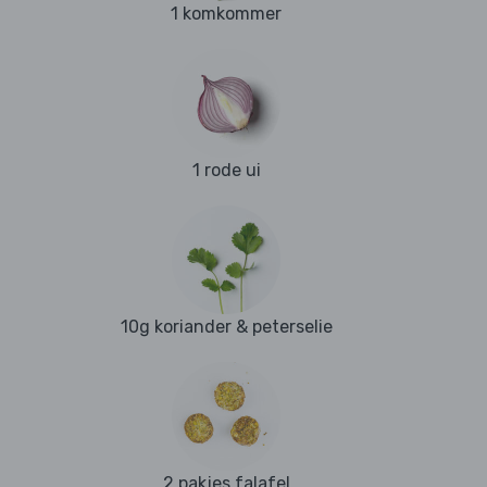
1 komkommer
1 rode ui
10g koriander & peterselie
2 pakjes falafel