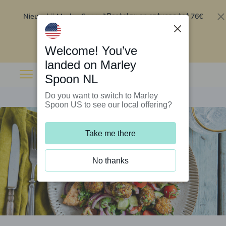
Nieuw bij Marley Spoon?
76€
Bestel nu en ontvang tot
korting op je eerste 5 boxen
.
Inwisselen
Welcome! You’ve
landed on Marley
Spoon NL
Do you want to switch to Marley
Spoon US to see our local offering?
Take me there
No thanks