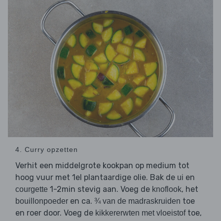
4. Curry opzetten
Verhit een middelgrote kookpan op medium tot
hoog vuur met 1el plantaardige olie. Bak de
en
ui
1-2min stevig aan. Voeg de
, het
courgette
knoflook
en ca.
toe
bouillonpoeder
¾ van de madraskruiden
en roer door. Voeg de
toe,
kikkererwten met vloeistof