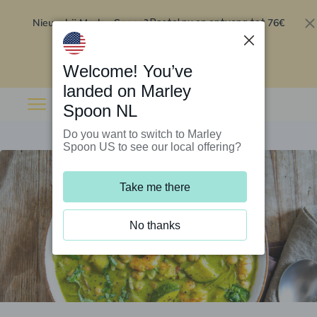
Nieuw bij Marley Spoon?
76€
Bestel nu en ontvang tot
korting op je eerste 5 boxen
.
Inwisselen
Welcome! You’ve
landed on Marley
Spoon NL
Do you want to switch to Marley
Spoon US to see our local offering?
Take me there
No thanks