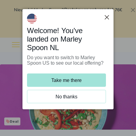
Nieuw bij Marley Spoon?
76€
Bestel nu en ontvang tot
korting op je eerste 5 boxen
.
Inwisselen
Welcome! You’ve
landed on Marley
Spoon NL
Do you want to switch to Marley
Spoon US to see our local offering?
Take me there
No thanks
Deal