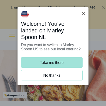
Nieuw bij Marley Spoon?
76€
Bestel nu en ontvang tot
korting op je eerste 5 boxen
.
Inwisselen
Welcome! You’ve
landed on Marley
Spoon NL
Do you want to switch to Marley
Spoon US to see our local offering?
Take me there
No thanks
Aanpasbaar