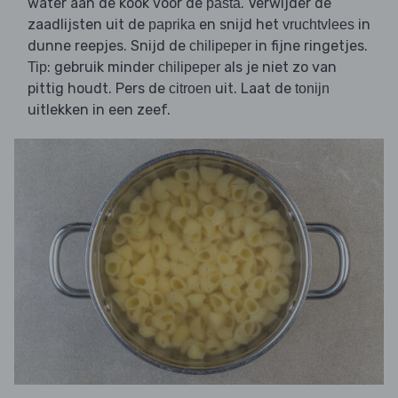
water aan de kook voor de
. Verwijder de
pasta
zaadlijsten uit de
en snijd het
in
paprika
vruchtvlees
dunne reepjes. Snijd de
in fijne ringetjes.
chilipeper
: gebruik minder
als je niet zo van
Tip
chilipeper
pittig houdt. Pers de
uit. Laat de
citroen
tonijn
uitlekken in een zeef.