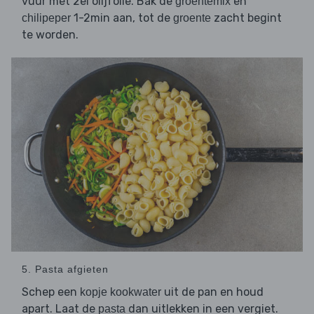
vuur met 2el olijfolie. Bak de
en
groentemix
1-2min aan, tot de
zacht begint
chilipeper
groente
te worden.
5. Pasta afgieten
Schep een
uit de pan en houd
kopje kookwater
apart. Laat de
dan uitlekken in een vergiet.
pasta