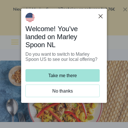
Nieuw bij Marley Spoon?
76€
Bestel nu en ontvang tot
korting op je eerste 5 boxen
.
Inwisselen
Welcome! You’ve
landed on Marley
Spoon NL
Do you want to switch to Marley
Spoon US to see our local offering?
Take me there
No thanks