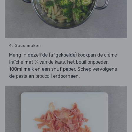
4. Saus maken
Meng in dezelfde (afgekoelde) kookpan de
crème
met
, het
,
fraîche
¾ van de kaas
bouillonpoeder
100ml melk en een snuf peper. Schep vervolgens
de
en
erdoorheen.
pasta
broccoli