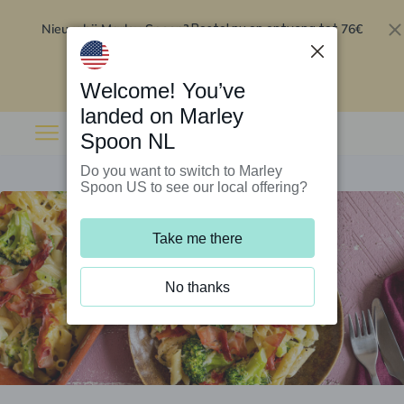
Nieuw bij Marley Spoon?
76€
Bestel nu en ontvang tot
korting op je eerste 5 boxen
.
Inwisselen
Welcome! You’ve
landed on Marley
Spoon NL
Do you want to switch to Marley
Spoon US to see our local offering?
Take me there
No thanks