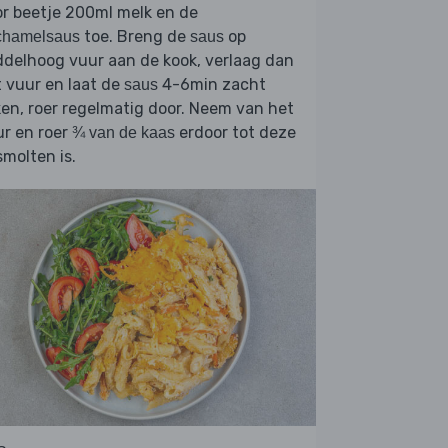
r beetje 200ml melk en de
toe. Breng de
op
chamelsaus
saus
delhoog vuur aan de kook, verlaag dan
 vuur en laat de
4-6min zacht
saus
en, roer regelmatig door. Neem van het
r en roer
erdoor tot deze
¾ van de kaas
molten is.