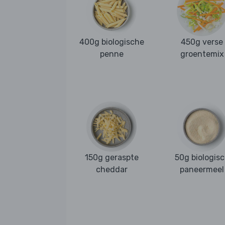
400g biologische
450g verse
penne
groentemix
150g geraspte
50g biologis
cheddar
paneermeel