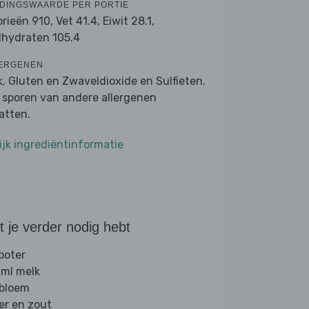
DINGSWAARDE PER PORTIE
orieën 910,
Vet 41.4,
Eiwit 28.1,
lhydraten 105.4
ERGENEN
k, Gluten en Zwaveldioxide en Sulfieten.
 sporen van andere allergenen
atten.
ijk ingrediëntinformatie
 je verder nodig hebt
 boter
ml melk
 bloem
er en zout