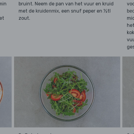
min
bruint. Neem de pan van het vuur en kruid
voo
met de
, een snuf peper en ½tl
kruidenmix
be
et
zout.
mid
het
kok
vuu
ges