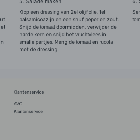
5. Salade maken
6.
Klop een
van 2el olijfolie, 1el
Se
dressing
ut.
balsamicoazijn en een snuf peper en zout.
to
met
Snijd de
doormidden, verwijder de
tomaat
harde kern en snijd het
in
vruchtvlees
in
smalle partjes. Meng de
en
tomaat
rucola
met de dressing.
Klantenservice
AVG
Klantenservice