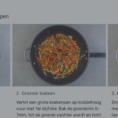
ppen
2. Groente bakken
3.
Verhit een grote koekenpan op middelhoog
Sme
vuur met 1el olijfolie. Bak de
5-
met
groentemix
7min, tot de
zachter wordt en licht
laa
groente