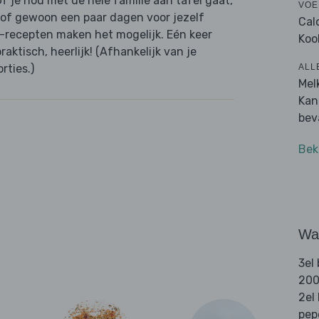
f je nou met de hele familie aan tafel gaat,
VOE
 of gewoon een paar dagen voor jezelf
Cal
e-recepten maken het mogelijk. Eén keer
Koo
aktisch, heerlijk! (Afhankelijk van je
ALL
rties.)
Mel
Kan
bev
Bek
Wat
3el
200
2el
pep