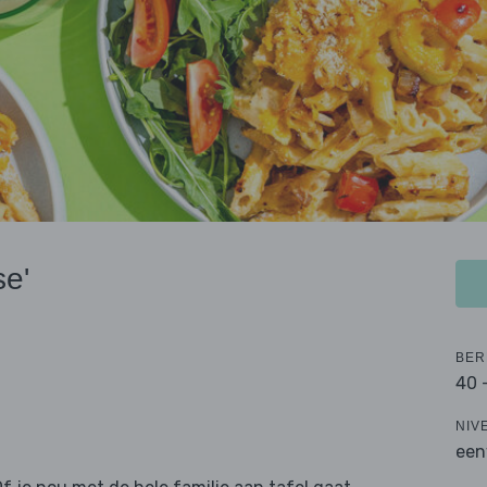
se'
BER
40 
NIV
een