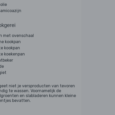
folie
samicoazijn
okgerei
n met ovenschaal
ine kookpan
te kookpan
te koekenpan
tbeker
de
giet
geet niet je versproducten van tevoren
ndig te wassen. Voornamelijk de
dgroenten en slabladeren kunnen kleine
entjes bevatten.