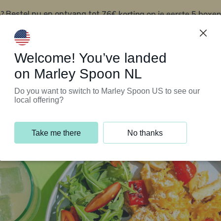
?
76€ korting op je eerste 5 boxen
Bestel nu en ontvang tot
t
Klantenservice
Welcome! You’ve landed
on Marley Spoon NL
Do you want to switch to Marley Spoon US to see our
local offering?
Take me there
No thanks