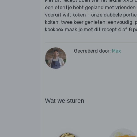
Met dit recept doen we het lekker XXL! O
een etentje hebt gepland met vrienden
vooruit wilt koken – onze dubbele porti
koken, twee keer genieten: eenvoudig, pr
kookbox maak je met dit recept 4 of 8 po
Gecreëerd door:
Max
Wat we sturen