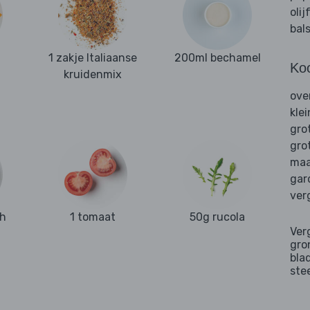
olij
bal
1 zakje Italiaanse
200ml bechamel
Ko
kruidenmix
ove
kle
gro
gro
maa
gar
ver
ch
1 tomaat
50g rucola
Ver
gro
bla
ste