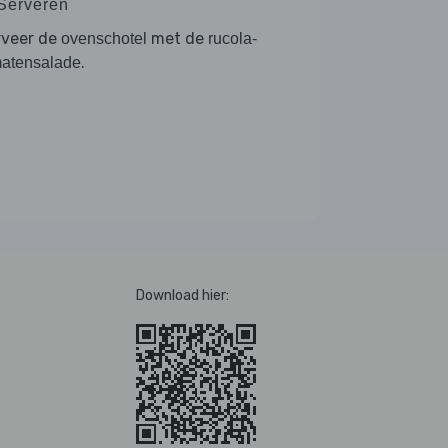
 Serveren
rveer de
met de
ovenschotel
rucola-
.
matensalade
Download hier: