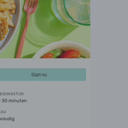
Start nu
EIDINGSTIJD
- 50 minuten
EAU
voudig