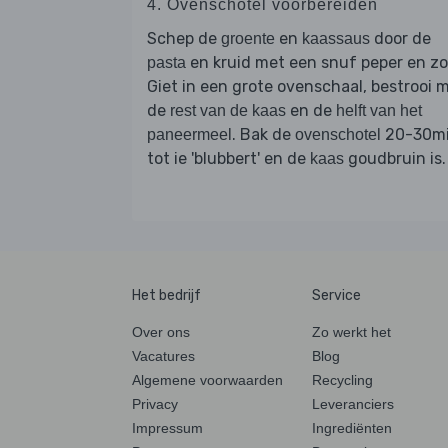
4. Ovenschotel voorbereiden
Schep de
en
door de
groente
kaassaus
en kruid met een snuf peper en zo
pasta
Giet in een grote ovenschaal, bestrooi 
de
en de
rest van de kaas
helft van het
. Bak de
20-30m
paneermeel
ovenschotel
tot ie 'blubbert' en de
goudbruin is.
kaas
Het bedrijf
Service
Over ons
Zo werkt het
Vacatures
Blog
Algemene voorwaarden
Recycling
Privacy
Leveranciers
Impressum
Ingrediënten