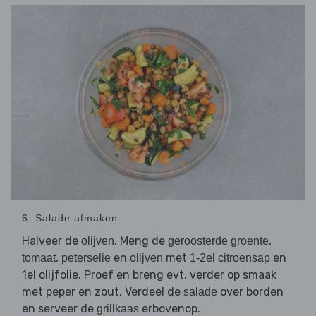
6. Salade afmaken
Halveer de
. Meng de
,
olijven
geroosterde groente
,
en
met
en
tomaat
peterselie
olijven
1-2el citroensap
1el olijfolie. Proef en breng evt. verder op smaak
met peper en zout. Verdeel de
over borden
salade
en serveer de
erbovenop.
grillkaas