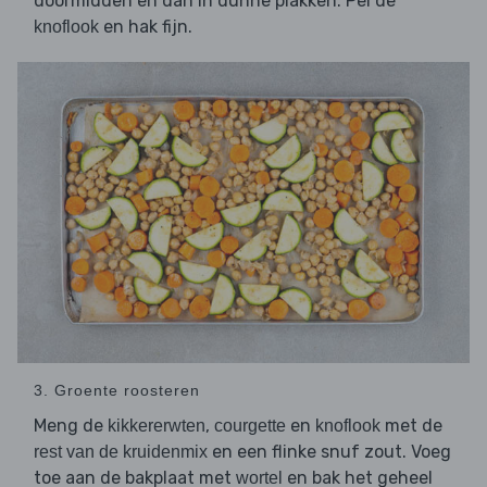
doormidden en dan in dunne plakken. Pel de
en hak fijn.
knoflook
3. Groente roosteren
Meng de
,
en
met de
kikkererwten
courgette
knoflook
en een flinke snuf zout. Voeg
rest van de kruidenmix
toe aan de bakplaat met
en bak het geheel
wortel