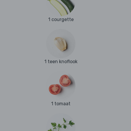
1 courgette
1 teen knoflook
1 tomaat