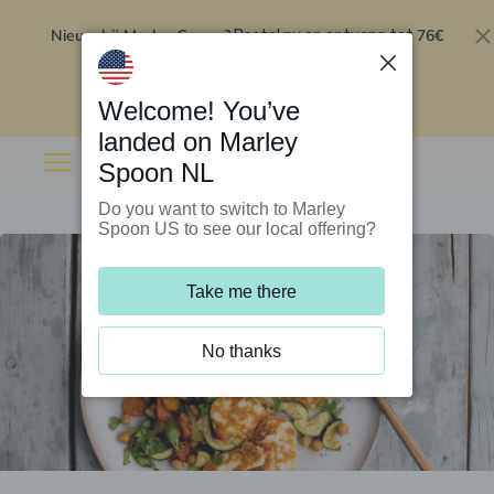
Nieuw bij Marley Spoon?
76€
Bestel nu en ontvang tot
korting op je eerste 5 boxen
.
Inwisselen
Welcome! You’ve
landed on Marley
Spoon NL
Do you want to switch to Marley
Spoon US to see our local offering?
Take me there
No thanks