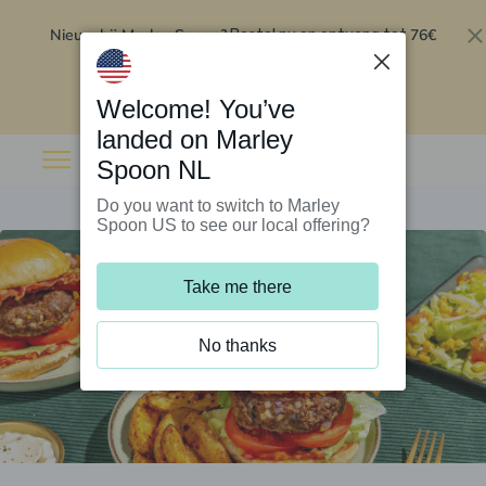
Nieuw bij Marley Spoon?
76€
Bestel nu en ontvang tot
korting op je eerste 5 boxen
.
Inwisselen
Welcome! You’ve
landed on Marley
Spoon NL
Do you want to switch to Marley
Spoon US to see our local offering?
Take me there
No thanks