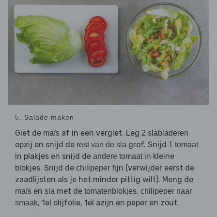
5. Salade maken
Giet de
af in een vergiet. Leg
maïs
2 slabladeren
opzij en snijd de
grof. Snijd
rest van de sla
1 tomaat
in plakjes en snijd de
in kleine
andere tomaat
blokjes. Snijd de
fijn (verwijder eerst de
chilipeper
zaadlijsten als je het minder pittig wilt). Meng de
en
met de
,
maïs
sla
tomatenblokjes
chilipeper naar
, 1el olijfolie, 1el azijn en peper en zout.
smaak