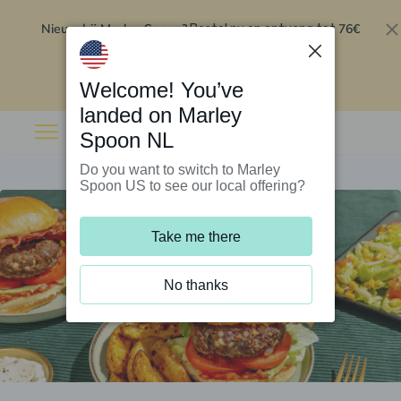
Nieuw bij Marley Spoon?
76€
Bestel nu en ontvang tot
korting op je eerste 5 boxen
.
Inwisselen
Welcome! You’ve
landed on Marley
Spoon NL
Do you want to switch to Marley
Spoon US to see our local offering?
Take me there
No thanks