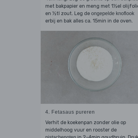
met bakpapier en meng met 1½el olijfoli
en ½tl zout. Leg de
ongepelde knoflook
erbij en bak alles ca. 15min in de oven.
4. Fetasaus pureren
Verhit de koekenpan zonder olie op
middelhoog vuur en rooster de
in 2-4min goudbruin. Dru
pistachenoten