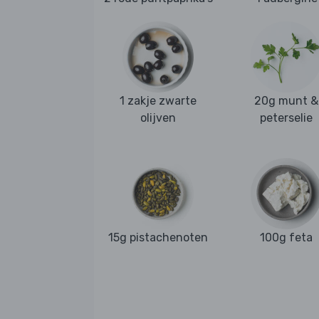
1 zakje zwarte
20g munt &
olijven
peterselie
15g pistachenoten
100g feta