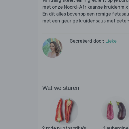
Vandaag steelt elk ingrediënt op je bor
met onze Noord-Afrikaanse kruidenmix 
En dit alles bovenop een romige fetasa
met een geurige kruidensaus met peterse
Gecreëerd door:
Lieke
Wat we sturen
2 rode puntpaprika's
1 aubergine