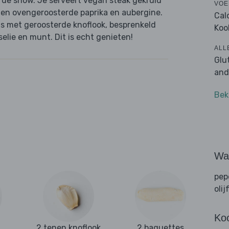
d de show. Je serveert vegan steak gekruid
VOE
en ovengeroosterde paprika en aubergine.
Cal
us met geroosterde knoflook, besprenkeld
Koo
lie en munt. Dit is echt genieten!
ALL
Glu
and
Bek
Wat
pep
olij
Ko
2 tenen knoflook
2 baguettes