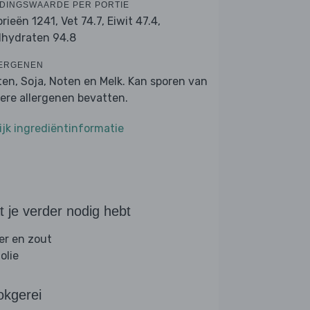
DINGSWAARDE PER PORTIE
orieën 1241,
Vet 74.7,
Eiwit 47.4,
lhydraten 94.8
ERGENEN
ten, Soja, Noten en Melk. Kan sporen van
ere allergenen bevatten.
ijk ingrediëntinformatie
 je verder nodig hebt
er en zout
folie
okgerei