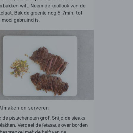
orbakken wilt. Neem de
van de
knoflook
plaat. Bak de
nog 5-7min, tot
groente
 mooi gebruind is.
 Afmaken en serveren
k de
grof. Snijd de
pistachenoten
steaks
plakken. Verdeel de
over borden
fetasaus
 besprenkel met de
helft van de