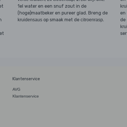
et
1el water en een snuf zout in de
kru
(hoge)maatbeker en pureer glad. Breng de
en
n
op smaak met de
.
de
kruidensaus
citroenrasp
kru
et
ser
Klantenservice
AVG
Klantenservice